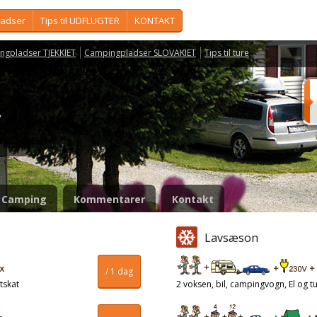
ladser
Tips til UDFLUGTER
KONTAKT
ngpladser TJEKKIET
Campingpladser SLOVAKIET
Tips til ture
vy
Camping
Kommentarer
Kontakt
Lavsæson
/ 1 dag
tskat
2 voksen, bil, campingvogn, El og tu