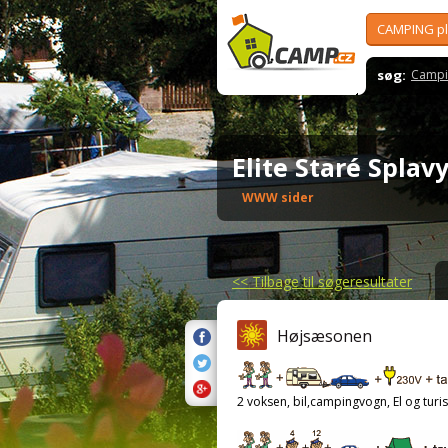
CAMPING p
søg:
Campi
Elite Staré Spla
WWW sider
<<
Tilbage til søgeresultater
Højsæsonen
2 voksen, bil,campingvogn, El og turis