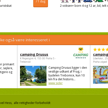
/ 1 dag
uristskat
2 voksen+ born 4 og 12 ar, bil, telt 
e også være interesseret i
camping Drusus
camping
K Reporyjim 4, 155 00 Praha 5 -
Libeňská , 2
Trebonice
Praha-západ
er primært
Camping Drusus ligger i den
r, sejlere,
vestlige udkant af Prag, i
stigere og
bydelen Trebonice, kun 10
km fra det historis...
www sider
el Hess, alle rettigheder forbeholdt