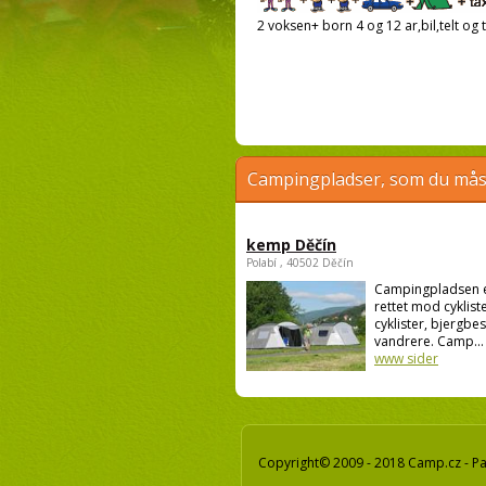
2 voksen+ born 4 og 12 ar,bil,telt og t
Campingpladser, som du måsk
kemp Děčín
Polabí , 40502 Děčín
Campingpladsen 
rettet mod cykliste
cyklister, bjergbe
vandrere. Camp...
www sider
Copyright© 2009 - 2018 Camp.cz - Pav