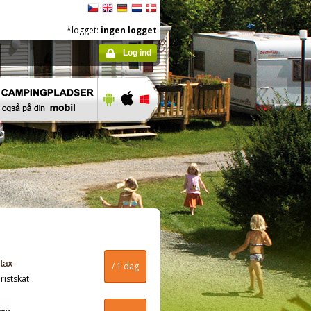
*logget:
ingen logget
Log ind
/ 1 dag
ristskat