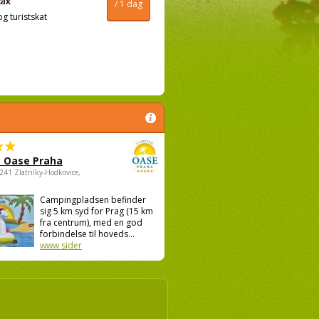
/ 1 dag
og turistskat
 Oase Praha
5241 Zlatníky-Hodkovice,
Campingpladsen befinder
sig 5 km syd for Prag (15 km
fra centrum), med en god
forbindelse til hoveds...
www sider