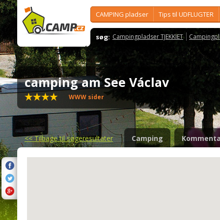
CAMPING pladser
Tips til UDFLUGTER
søg:
Campingpladser TJEKKIET
Campingpl
camping am See Václav
WWW sider
<<
Tilbage til søgeresultater
Camping
Kommenta