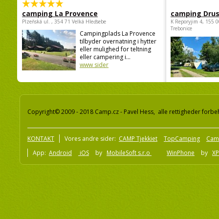
camping La Provence
camping Dru
Plzeňská ul. , 354 71 Velká Hleďsebe
K Reporyjim 4, 155 0
Trebonice
Campingplads La Provence
tilbyder overnatning i hytter
eller mulighed for teltning
eller campering i...
www sider
Copyright© 2009 - 2018 Camp.cz - Pavel Hess, alle rettigheder forbe
KONTAKT
Vores andre sider:
CAMP Tjekkiet
TopCamping
Cam
App:
Android
iOS
by
MobileSoft s.r.o
WinPhone
by
XP