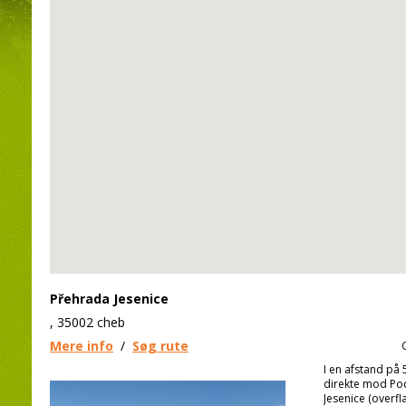
Přehrada Jesenice
, 35002 cheb
Mere info
/
Søg rute
I en afstand på 
direkte mod Pod
Jesenice (overfl