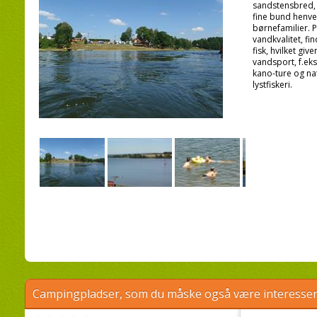
sandstensbred, 
fine bund henven
børnefamilier. 
vandkvalitet, fi
fisk, hvilket giv
vandsport, f.eks
kano-ture og nat
lystfiskeri.
Campingpladser, som du måske også være interessere