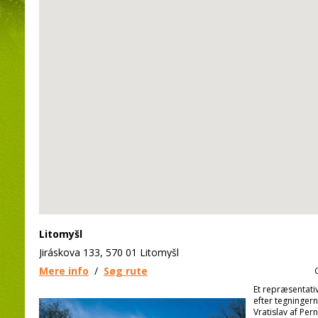
Litomyšl
Jiráskova 133, 570 01 Litomyšl
Mere info
/
Søg rute
Et repræsentati
efter tegningerne
Vratislav af Per