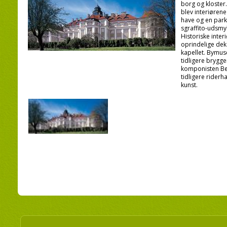
borg og kloster.
blev interiørene 
have og en park
sgraffito-udsmy
Historiske inter
oprindelige deko
kapellet. Bymuse
tidligere brygge
komponisten Be
tidligere riderh
kunst.