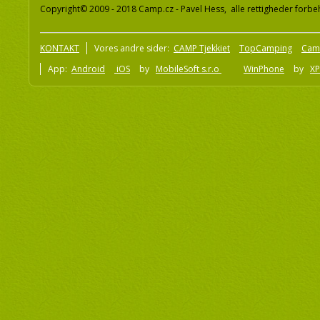
Copyright© 2009 - 2018 Camp.cz - Pavel Hess, alle rettigheder forbe
KONTAKT
Vores andre sider:
CAMP Tjekkiet
TopCamping
Cam
App:
Android
iOS
by
MobileSoft s.r.o
WinPhone
by
XP