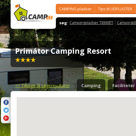
CAMPING pladser
Tips til UDFLUGTER
søg:
Campingpladser TJEKKIET
Campingpl
Primátor Camping Resort
<<
Tilbage til søgeresultater
Camping
Faciliteter