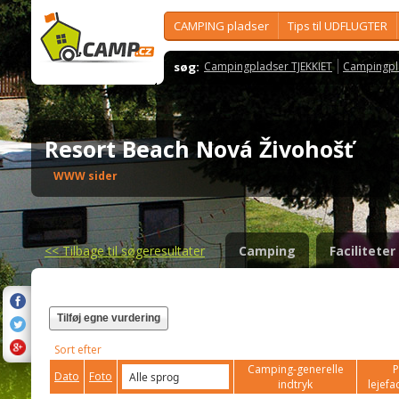
CAMPING pladser
Tips til UDFLUGTER
søg:
Campingpladser TJEKKIET
Campingpl
Resort Beach Nová Živohošť
WWW sider
<<
Tilbage til søgeresultater
Camping
Faciliteter
Tilføj egne vurdering
Sort efter
Camping-generelle
P
Dato
Foto
indtryk
lejefac