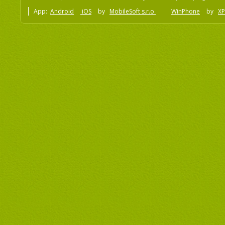
App:
Android
iOS
by
MobileSoft s.r.o
WinPhone
by
XP