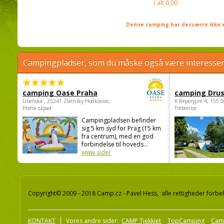
I alt
0,00
Denne camping har desværre ikke e
Campingpladser, som du måske også være interessere
camping Oase Praha
camping Dru
Libeňská , 25241 Zlatníky-Hodkovice,
K Reporyjim 4, 155 0
Praha-západ
Trebonice
Campingpladsen befinder
sig 5 km syd for Prag (15 km
fra centrum), med en god
forbindelse til hoveds...
www sider
Copyright© 2009 - 2018 Camp.cz - Pavel Hess, alle rettigheder forbe
KONTAKT
Vores andre sider:
CAMP Tjekkiet
TopCamping
Cam