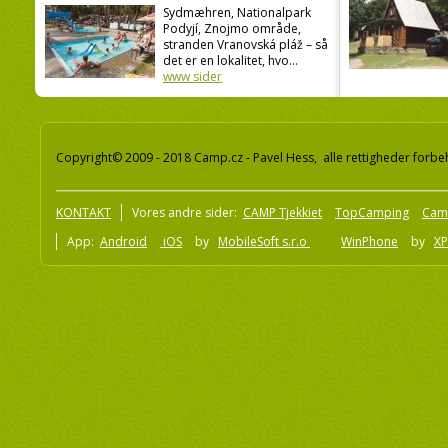
Sydmæhren, Nationalpark
Podyjí, Znojmo område,
stranden Vranovská pláž – så
det er en lokalitet, hvo...
www sider
Copyright© 2009 - 2018 Camp.cz - Pavel Hess, alle rettigheder forbe
KONTAKT
Vores andre sider:
CAMP Tjekkiet
TopCamping
Cam
App:
Android
iOS
by
MobileSoft s.r.o
WinPhone
by
XP