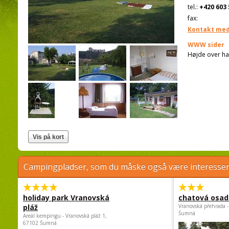
tel.:
+420 603 
fax:
Kontakt med
WWW sider
Højde over ha
Campingpladser, som du måske også være interessere
holiday park Vranovská
chatová osad
pláž
Vranovská přehrada -
Šumná
Areál kempingu - Vranovská pláž 1,
67102 Šumná