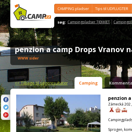
CAMPING pladser
Tips til UDFLUGTER
søg:
Campingpladser TJEKKIET
Campingpl
penzion a camp Drops Vranov 
WWW sider
<<
Tilbage til søgeresultater
Camping
Kommenta
penzion a
Zámecká 202 ,
Campingplads
Sprogen, kom