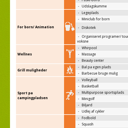
-
Udslagskumme
-
Legeplads
-
Miniclub for born
For born/ Animation
-
Diskotek
-
Organiseret programer/ tour
voksne
-
Whirpool
Wellnes
-
Massage
-
Beauty center
-
Bal pa egen plads
Grill muligheder
-
Barbecue bruge mulig
-
Volleyball
-
Basketball
-
Multipurpose sportsplads
Sport pa
campingpladsen
-
Minigolf
-
Biljard
-
Udlej af cykler
-
Fodbold
-
Squash