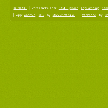
KONTAKT
Vores andre sider:
CAMP Tjekkiet
TopCamping
Cam
App:
Android
iOS
by
MobileSoft s.r.o
WinPhone
by
XP