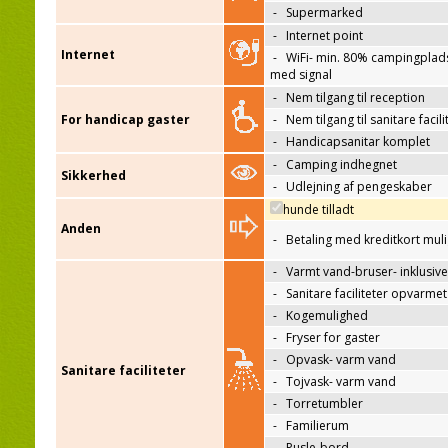
-
Supermarked
-
Internet point
Internet
-
WiFi- min. 80% campingplad
med signal
-
Nem tilgang til reception
For handicap gaster
-
Nem tilgang til sanitare facili
-
Handicapsanitar komplet
-
Camping indhegnet
Sikkerhed
-
Udlejning af pengeskaber
hunde tilladt
Anden
-
Betaling med kreditkort mul
-
Varmt vand-bruser- inklusive
-
Sanitare faciliteter opvarmet
-
Kogemulighed
-
Fryser for gaster
-
Opvask- varm vand
Sanitare faciliteter
-
Tojvask- varm vand
-
Torretumbler
-
Familierum
-
Pusle-bord