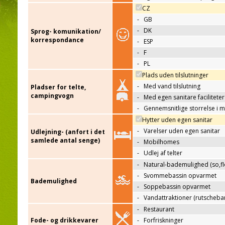
CZ
-
GB
-
DK
Sprog- komunikation/
korrespondance
-
ESP
-
F
-
PL
Plads uden tilslutninger
-
Med vand tilslutning
Pladser for telte,
campingvogn
-
Med egen sanitare faciliteter
-
Gennemsnitlige storrelse i 
Hytter uden egen sanitar
-
Varelser uden egen sanitar
Udlejning- (anfort i det
samlede antal senge)
-
Mobilhomes
-
Udlej af telter
-
Natural-bademulighed (so,flo
-
Svommebassin opvarmet
Bademulighed
-
Soppebassin opvarmet
-
Vandattraktioner (rutscheba
-
Restaurant
Fode- og drikkevarer
-
Forfriskninger