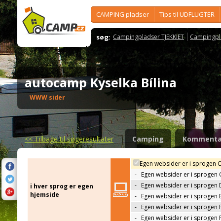
CAMPING pladser
Tips til UDFLUGTER
søg:
Campingpladser TJEKKIET
Campingpl
autocamp Kyselka Bílina
WWW sider
<<
Tilbage til søgeresultater
Camping
Kommenta
Egen websider er i sprogen 
-
Egen websider er i sprogen
-
Egen websider er i sprogen 
i hver sprog er egen
hjemside
-
Egen websider er i sprogen 
-
Egen websider er i sprogen 
-
Egen websider er i sprogen 