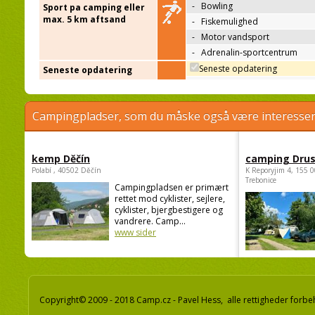
-
Bowling
Sport pa camping eller
max. 5 km aftsand
-
Fiskemulighed
-
Motor vandsport
-
Adrenalin-sportcentrum
Seneste opdatering
Seneste opdatering
Campingpladser, som du måske også være interessere
kemp Děčín
camping Dru
Polabí , 40502 Děčín
K Reporyjim 4, 155 0
Trebonice
Campingpladsen er primært
rettet mod cyklister, sejlere,
cyklister, bjergbestigere og
vandrere. Camp...
www sider
Copyright© 2009 - 2018 Camp.cz - Pavel Hess, alle rettigheder forbe