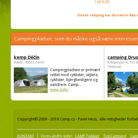
I alt
0,00
Denne camping har desværre ikke e
Campingpladser, som du måske også være interessere
kemp Děčín
camping Dru
Polabí , 40502 Děčín
K Reporyjim 4, 155 0
Trebonice
Campingpladsen er primært
rettet mod cyklister, sejlere,
cyklister, bjergbestigere og
vandrere. Camp...
www sider
Copyright© 2009 - 2018 Camp.cz - Pavel Hess, alle rettigheder forbe
KONTAKT
Vores andre sider:
CAMP Tjekkiet
TopCamping
Cam