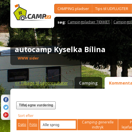
CAMPING pladser
Tips til UDFLUGTER
søg:
Campingpladser TJEKKIET
Campingpl
autocamp Kyselka Bílina
WWW sider
<<
Tilbage til søgeresultater
Camping
Kommenta
Tilføj egne vurdering
Sort efter
Camping-generelle
P
Dato
Foto
indtryk
lejefac