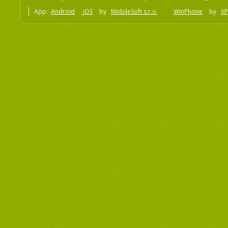
App:
Android
iOS
by
MobileSoft s.r.o
WinPhone
by
XP