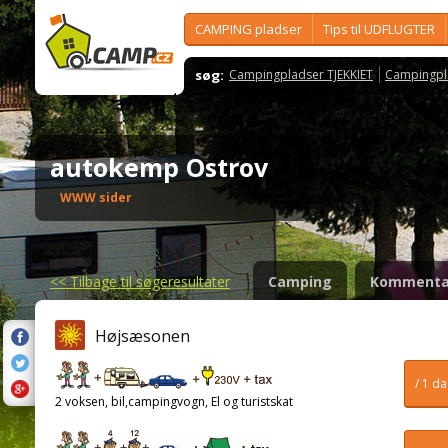
CAMPING pladser
Tips til UDFLUGTER
søg:
Campingpladser TJEKKIET
Campingpl
autokemp Ostrov
WWW sider
<<
Tilbage til søgeresultater
Camping
Kommenta
Højsæsonen
/ 1 d
2 voksen, bil,campingvogn, El og turistskat