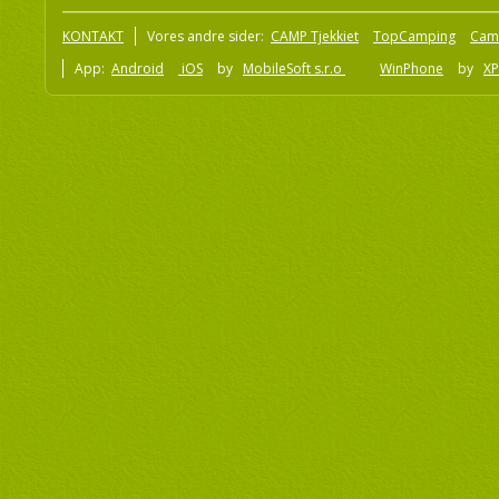
KONTAKT
Vores andre sider:
CAMP Tjekkiet
TopCamping
Cam
App:
Android
iOS
by
MobileSoft s.r.o
WinPhone
by
XP