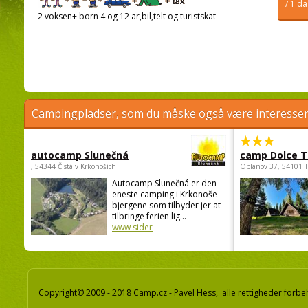
/ 1 d
2 voksen+ born 4 og 12 ar,bil,telt og turistskat
Campingpladser, som du måske også være interessere
autocamp Slunečná
camp Dolce T
, 54344 Čistá v Krkonoších
Oblanov 37, 54101 
Autocamp Slunečná er den
eneste camping i Krkonoše
bjergene som tilbyder jer at
tilbringe ferien lig...
www sider
Copyright© 2009 - 2018 Camp.cz - Pavel Hess, alle rettigheder forbe