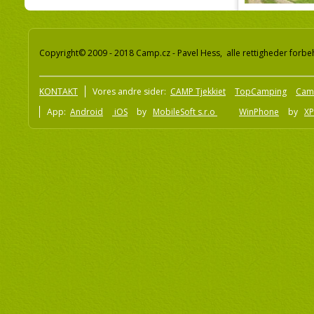
Copyright© 2009 - 2018 Camp.cz - Pavel Hess, alle rettigheder forbe
KONTAKT
Vores andre sider:
CAMP Tjekkiet
TopCamping
Cam
App:
Android
iOS
by
MobileSoft s.r.o
WinPhone
by
XP