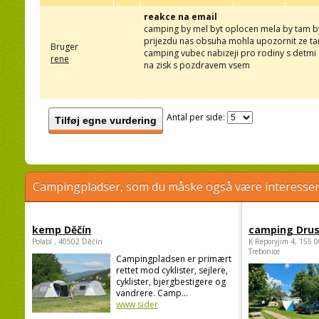
reakce na email
camping by mel byt oplocen mela by tam byt 
prijezdu nas obsuha mohla upozornit ze t
Bruger
camping vubec nabizeji pro rodiny s detmi a
rene
na zisk s pozdravem vsem
Antal per side:
Tilføj egne vurdering
Campingpladser, som du måske også være interessere
kemp Děčín
camping Dru
Polabí , 40502 Děčín
K Reporyjim 4, 155 0
Trebonice
Campingpladsen er primært
rettet mod cyklister, sejlere,
cyklister, bjergbestigere og
vandrere. Camp...
www sider