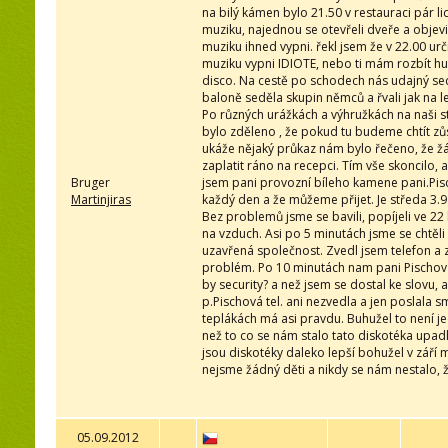
na bilý kámen bylo 21.50 v restauraci pár li
muziku, najednou se otevřeli dveře a objev
muziku ihned vypni. řekl jsem že v 22.00 ur
muziku vypni IDIOTE, nebo ti mám rozbít hub
disco. Na cestě po schodech nás udajný sec
baloně seděla skupin němců a řvali jak na le
Po různých urážkách a výhružkách na naši st
bylo zděleno , že pokud tu budeme chtít zůs
ukáže nějaký průkaz nám bylo řečeno, že 
zaplatit ráno na recepci. Tím vše skoncilo, 
Bruger
jsem pani provozní bíleho kamene pani.Pisc
Martinjiras
každý den a že můžeme přijet. Je středa 3.
Bez problemů jsme se bavili, popíjeli ve 22 
na vzduch. Asi po 5 minutách jsme se chtěli 
uzavřená společnost. Zvedl jsem telefon a z
problém. Po 10 minutách nam pani Pischová 
by security? a než jsem se dostal ke slovu, a
p.Pischová tel. ani nezvedla a jen poslala 
teplákách má asi pravdu. Buhužel to není jed
než to co se nám stalo tato diskotéka upadl
jsou diskotéky daleko lepší bohužel v září m
nejsme žádný děti a nikdy se nám nestalo,
05.09.2012