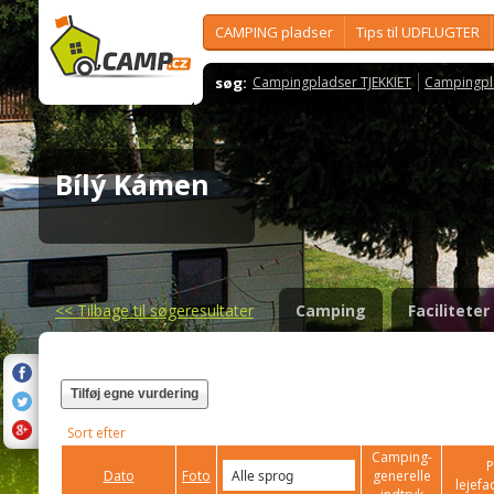
CAMPING pladser
Tips til UDFLUGTER
søg:
Campingpladser TJEKKIET
Campingpl
Bílý Kámen
<<
Tilbage til søgeresultater
Camping
Faciliteter
Tilføj egne vurdering
Sort efter
Camping-
P
Dato
Foto
generelle
lejefac