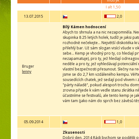
indtryk
I alt
1,50
13.07.2015
2,0
Bílý Kámen hodnocení
Abych to shrnula a na nic nezapomněla. Ne
skupinka 8 25 letých holek, tudíž je jaksi p
rozhodně nečekejte... Největší diskotéka kraj
přilehlý bar. Už sám slogan visící všude v 
sebe... Kemp je vhodný pro ty, co hledají p
nezapamatuje), pro ty, jež hledají odreag
neděle a pro ty, jež vyhledávají potenciáln
Bruger
vlastní bezpečnosti přesunout. Slečny na rec
lenny
jsme se do 2,7 km vzdáleného kempu. Věřte,
sousedících chatek, jež sedají pod vlivem i
"párty náladě", pokud alespoň trochu domý
zrovna přijede k vám vedle stanu zkrátka n
účastníme se festivalů, ale tento kemp je jak
vám tam (jako nám do sprch bez závěsů těs
05.09.2014
1,0
Zkusenosti
Dobrý den. 2014 Rádi bychom se podělili o 