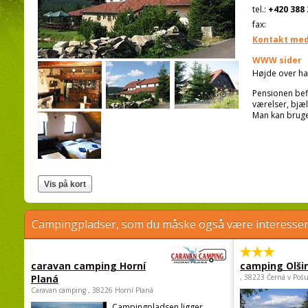
tel.:
+420 388 
fax:
Kontakt med
WWW sider
Højde over ha
Pensionen befi
værelser, bjæl
Man kan bruge
Campingpladser, som du måske også være interessere
caravan camping Horní
camping Olši
Planá
, 38223 Černá v Poš
Caravan camping , 38226 Horní Planá
Campingpladsen ligger