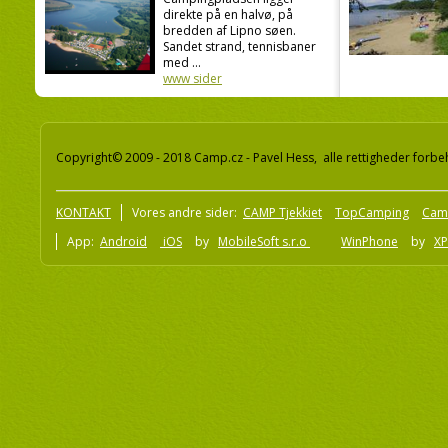
direkte på en halvø, på
bredden af Lipno søen.
Sandet strand, tennisbaner
med ...
www sider
Copyright© 2009 - 2018 Camp.cz - Pavel Hess, alle rettigheder forbe
KONTAKT
Vores andre sider:
CAMP Tjekkiet
TopCamping
Cam
App:
Android
iOS
by
MobileSoft s.r.o
WinPhone
by
XP