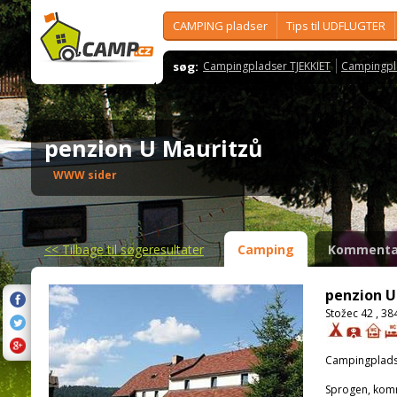
CAMPING pladser
Tips til UDFLUGTER
søg:
Campingpladser TJEKKIET
Campingpl
penzion U Mauritzů
WWW sider
<<
Tilbage til søgeresultater
Camping
Kommenta
penzion U
Stožec 42 , 38
Campingplads
Sprogen, kom