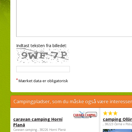
Indtast teksten fra billedet:
*
Mærket data er obligatorisk
Campingpladser, som du måske også være interessere
caravan camping Horní
camping Olši
Planá
, 38223 Černá v Poš
Caravan camping , 38226 Horní Planá