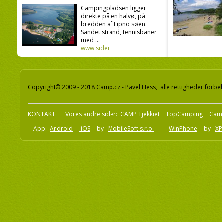
Campingpladsen ligger
direkte på en halvø, på
bredden af Lipno søen.
Sandet strand, tennisbaner
med ...
www sider
Copyright© 2009 - 2018 Camp.cz - Pavel Hess, alle rettigheder forbe
KONTAKT
Vores andre sider:
CAMP Tjekkiet
TopCamping
Cam
App:
Android
iOS
by
MobileSoft s.r.o
WinPhone
by
XP