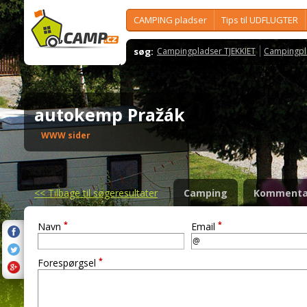
CAMPING pladser
Tips til UDFLUGTER
søg:
Campingpladser TJEKKIET
Campingpl
autokemp Pražák
WWW sider
<<
Tilbage til søgeresultater
Camping
Kommenta
*
*
Navn
Email
*
Forespørgsel