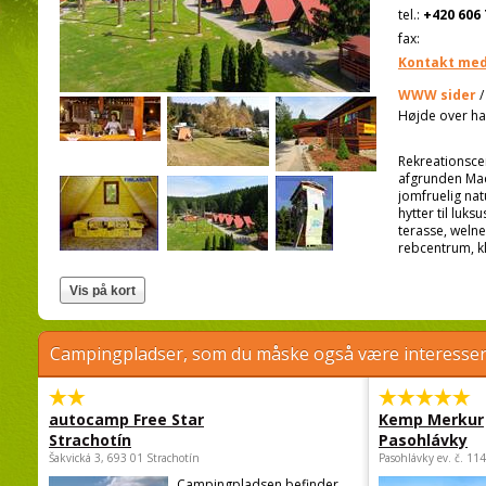
tel.:
+420 606 
fax:
Kontakt med
WWW sider
Højde over ha
Rekreationscen
afgrunden Maco
jomfruelig natu
hytter til lu
terasse, weln
rebcentrum, kl
Campingpladser, som du måske også være interessere
autocamp Free Star
Kemp Merkur
Strachotín
Pasohlávky
Šakvická 3, 693 01 Strachotín
Pasohlávky ev. č. 11
Campingpladsen befinder