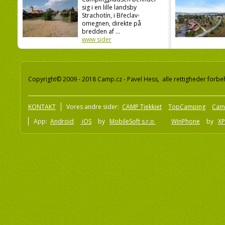
sig i en lille landsby
Strachotín, i Břeclav-
omegnen, direkte på
bredden af ...
www sider
Copyright© 2009 - 2018 Camp.cz - Pavel Hess, alle rettigheder forbe
KONTAKT
Vores andre sider:
CAMP Tjekkiet
TopCamping
Cam
App:
Android
iOS
by
MobileSoft s.r.o
WinPhone
by
XP