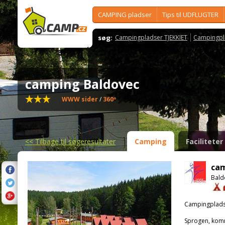
CAMPING pladser
Tips til UDFLUGTER
søg:
Campingpladser TJEKKIET
Campingpl
camping Baldovec
WWW sider
/
360º
<<
Tilbage til søgeresultater
Camping
Faciliteter
cam
Bald
Campingplads
Sprogen, kom