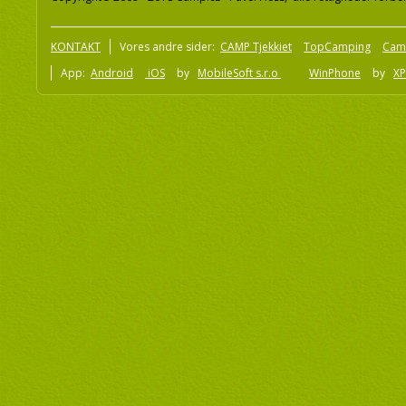
KONTAKT
Vores andre sider:
CAMP Tjekkiet
TopCamping
Cam
App:
Android
iOS
by
MobileSoft s.r.o
WinPhone
by
XP