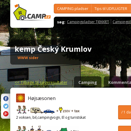
CAMPING pladser
Tips til UDFLUGTER
søg:
Campingpladser TJEKKIET
Campingpl
kemp Český Krumlov
WWW sider
<<
Tilbage til søgeresultater
Camping
Kommenta
Højsæsonen
/ 1 d
2 voksen, bil,campingvogn, El og turistskat