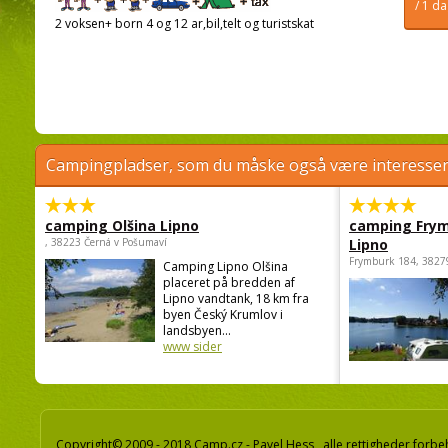
/ 1 d
2 voksen+ born 4 og 12 ar,bil,telt og turistskat
Campingpladser, som du måske også være interessere
camping Olšina Lipno
camping Fry
, 38223 Černá v Pošumaví
Lipno
Frymburk 184, 3827
Camping Lipno Olšina
placeret på bredden af
Lipno vandtank, 18 km fra
byen Český Krumlov i
landsbyen...
www sider
Copyright© 2009 - 2018 Camp.cz - Pavel Hess, alle rettigheder forbe