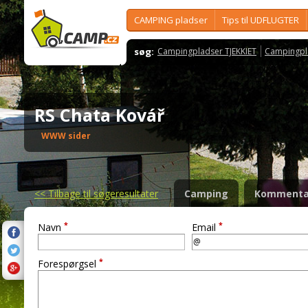
CAMPING pladser
Tips til UDFLUGTER
søg:
Campingpladser TJEKKIET
Campingpl
RS Chata Kovář
WWW sider
<<
Tilbage til søgeresultater
Camping
Kommenta
*
*
Navn
Email
*
Forespørgsel