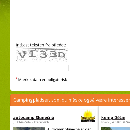
Indtast teksten fra billedet:
*
Mærket data er obligatorisk
Campingpladser, som du måske også være interessere
autocamp Slunečná
kemp Děčín
, 54344 Čistá v Krkonoších
Polabí , 40502 Děčín
Autocamp Slunečná er den