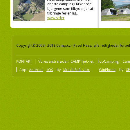
eneste camping i Krkonoše
bjergene som tilbyder jer at
tilbringe ferien lig...
www sider
Copyright© 2009 - 2018 Camp.cz - Pavel Hess, alle rettigheder forbe
KONTAKT
Vores andre sider:
CAMP Tjekkiet
TopCamping
Cam
App:
Android
iOS
by
MobileSoft s.r.o
WinPhone
by
XP