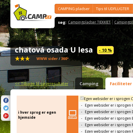
CAMPING pladser
Tips til UDFLUGTER
søg:
Campingpladser TJEKKIET
Campingpl
chatová osada U lesa
- 10 %
WWW sider
/
360º
<<
Tilbage til søgeresultater
Camping
Faciliteter
Egen websider er i sprogen 
-
Egen websider er i sprogen
-
Egen websider er i sprogen 
i hver sprog er egen
hjemside
-
Egen websider er i sprogen 
-
Egen websider er i sprogen 
-
Egen websider er i sprogen 