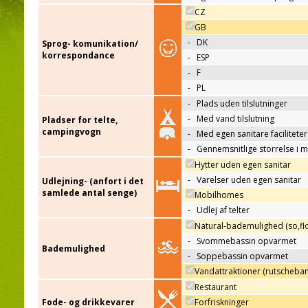
CZ
GB
-
DK
Sprog- komunikation/
korrespondance
-
ESP
-
F
-
PL
-
Plads uden tilslutninger
-
Med vand tilslutning
Pladser for telte,
campingvogn
-
Med egen sanitare faciliteter
-
Gennemsnitlige storrelse i 
Hytter uden egen sanitar
-
Varelser uden egen sanitar
Udlejning- (anfort i det
samlede antal senge)
Mobilhomes
-
Udlej af telter
Natural-bademulighed (so,flo
-
Svommebassin opvarmet
Bademulighed
-
Soppebassin opvarmet
Vandattraktioner (rutscheba
Restaurant
Fode- og drikkevarer
Forfriskninger