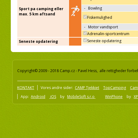
-
Bowling
Sport pa camping eller
max. 5 km aftsand
Fiskemulighed
-
Motor vandsport
Adrenalin-sportcentrum
Seneste opdatering
Seneste opdatering
Copyright© 2009 - 2018 Camp.cz - Pavel Hess, alle rettigheder forbe
KONTAKT
Vores andre sider:
CAMP Tjekkiet
TopCamping
Cam
App:
Android
iOS
by
MobileSoft s.r.o
WinPhone
by
XP