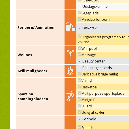
Pusle-bord
-
Udslagskumme
Legeplads
Miniclub for born
For born/ Animation
-
Diskotek
Organiseret programer/ tour
voksne
Whirpool
Wellnes
Massage
-
Beauty center
-
Bal pa egen plads
Grill muligheder
Barbecue bruge mulig
Volleyball
Basketball
Multipurpose sportsplads
Sport pa
campingpladsen
Minigolf
Biljard
Udlej af cykler
-
Fodbold
Squash