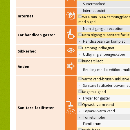
-
Supermarked
-
Internet point
Internet
WiFi- min. 80% campingplad
med signal
-
Nem tilgang til reception
For handicap gaster
Nem tilgang til sanitare facili
-
Handicapsanitar komplet
Camping indhegnet
Sikkerhed
-
Udlejning af pengeskaber
hunde tilladt
Anden
-
Betaling med kreditkort mul
Varmt vand-bruser- inklusive
-
Sanitare faciliteter opvarmet
Kogemulighed
-
Fryser for gaster
Opvask- varm vand
Sanitare faciliteter
-
Tojvask- varm vand
-
Torretumbler
-
Familierum