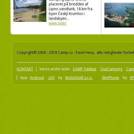
placeret på bredden af
Lipno vandtank, 18 km fra
byen Český Krumlov i
landsbyen...
www sider
Copyright© 2009 - 2018 Camp.cz - Pavel Hess, alle rettigheder forbe
KONTAKT
Vores andre sider:
CAMP Tjekkiet
TopCamping
Cam
App:
Android
iOS
by
MobileSoft s.r.o
WinPhone
by
XP