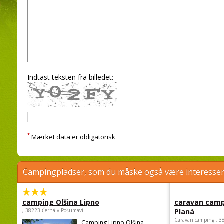
Indtast teksten fra billedet:
*
Mærket data er obligatorisk
Campingpladser, som du måske også være interessere
camping Olšina Lipno
caravan camp
, 38223 Černá v Pošumaví
Planá
Caravan camping , 3
Camping Lipno Olšina