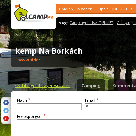
CAMPING pladser
Tips til UDFLUGTER
søg:
Campingpladser TJEKKIET
Campingpl
kemp Na Borkách
WWW sider
<<
Tilbage til søgeresultater
Camping
Kommenta
*
*
Navn
Email
*
Forespørgsel