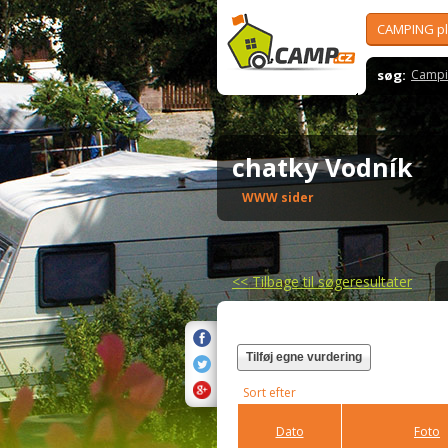
CAMPING p
søg:
Campi
chatky Vodník
WWW sider
<<
Tilbage til søgeresultater
Tilføj egne vurdering
Sort efter
Dato
Foto