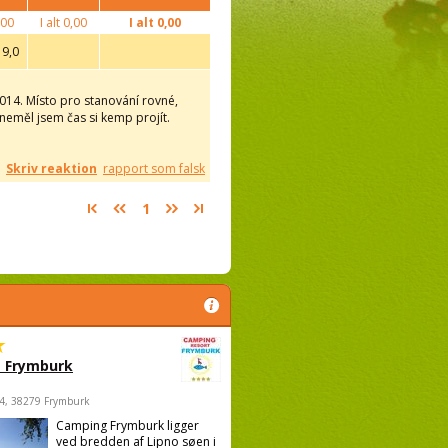
00
I alt
0,00
I alt
0,00
9,0
014. Místo pro stanování rovné,
, neměl jsem čas si kemp projít.
Skriv reaktion
rapport som falsk
1
 Frymburk
4, 38279 Frymburk
Camping Frymburk ligger
ved bredden af Lipno søen i