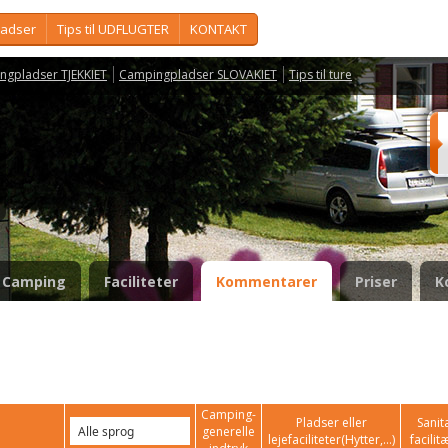
ladser
Tips til UDFLUGTER
KONTAKT
ngpladser TJEKKIET
Campingpladser SLOVAKIET
Tips til ture
Camping
Faciliteter
Kommentarer
Priser
K
Camping-
Pladser eller
Sanit
generelle
lejefaciliteter(Hytter,...)
facilit