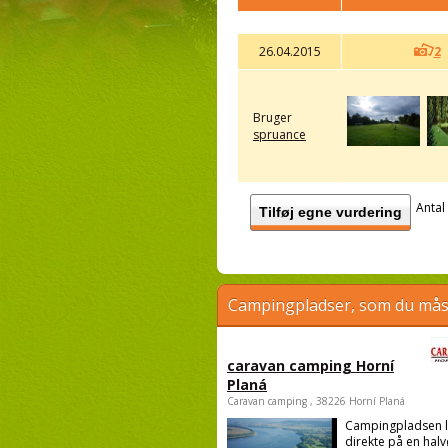
26.04.2015
2
Bruger
spruance
Antal
Tilføj egne vurdering
Campingpladser, som du måsk
caravan camping Horní
Planá
Caravan camping , 38226 Horní Planá
Campingpladsen l
direkte på en halv