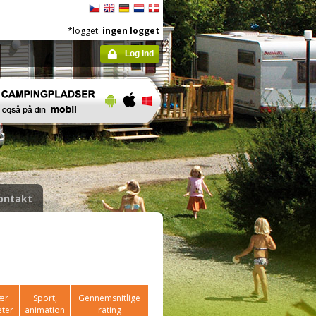
*logget:
ingen logget
Log ind
ontakt
ær
Sport,
Gennemsnitlige
æter
animation
rating