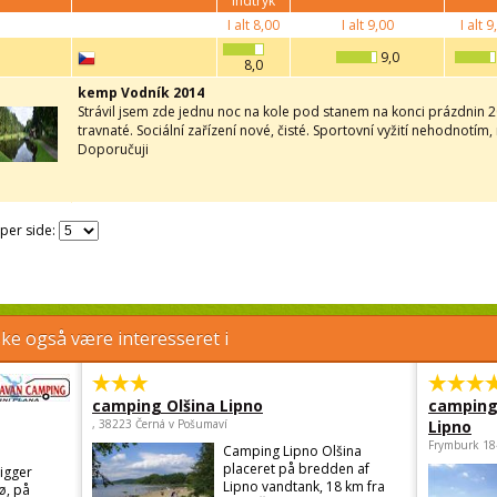
indtryk
I alt
8,00
I alt
9,00
I alt
9,
9,0
8,0
kemp Vodník 2014
Strávil jsem zde jednu noc na kole pod stanem na konci prázdnin 2
travnaté. Sociální zařízení nové, čisté. Sportovní vyžití nehodnotím
Doporučuji
 per side:
e også være interesseret i
camping Olšina Lipno
camping
, 38223 Černá v Pošumaví
Lipno
Frymburk 18
Camping Lipno Olšina
placeret på bredden af
igger
Lipno vandtank, 18 km fra
ø, på