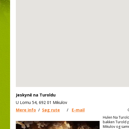
Jeskyně na Turoldu
U Lomu 54, 692 01 Mikulov
Mere info
/
Søg rute
/
E-mail
Hulen Na Turoldu
bakken Turold 
Mikulov og samm