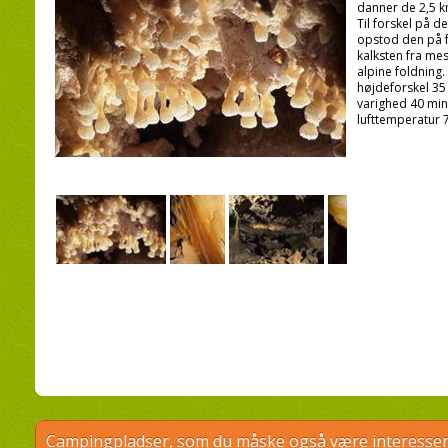
danner de 2,5 k
Til forskel på d
opstod den på f
kalksten fra me
alpine foldning
højdeforskel 35
varighed 40 minu
lufttemperatur 
Campingpladser, som du måske også være interessere