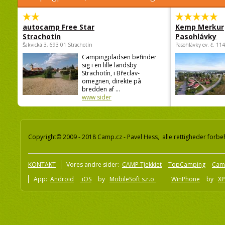
autocamp Free Star
Kemp Merkur
Strachotín
Pasohlávky
Šakvická 3, 693 01 Strachotín
Pasohlávky ev. č. 11
Campingpladsen befinder
sig i en lille landsby
Strachotín, i Břeclav-
omegnen, direkte på
bredden af ...
www sider
Copyright© 2009 - 2018 Camp.cz - Pavel Hess, alle rettigheder forbe
KONTAKT
Vores andre sider:
CAMP Tjekkiet
TopCamping
Cam
App:
Android
iOS
by
MobileSoft s.r.o
WinPhone
by
XP