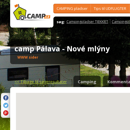
CAMPING pladser
Tips til UDFLUGTER
søg:
Campingpladser TJEKKIET
Campingpl
camp Pálava - Nové mlýny
WWW sider
<<
Tilbage til søgeresultater
Camping
Kommenta