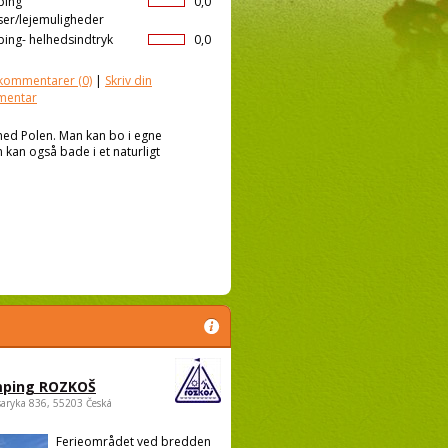
ping
0,0
ser/lejemuligheder
ing- helhedsindtryk
0,0
kommentarer
(0)
|
Skriv din
mentar
ed Polen. Man kan bo i egne
 kan også bade i et naturligt
ping ROZKOŠ
saryka 836, 55203 Česká
Ferieområdet ved bredden