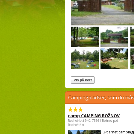
Campingpladser, som du måsk
camp CAMPING ROŽNOV
Radhošťská 940, 75661 Rožnov pod
Radhoštěm
3-tjernet campin