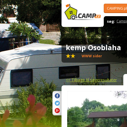
CAMPING p
søg:
Campi
kemp Osoblaha
WWW sider
<<
Tilbage til søgeresultater