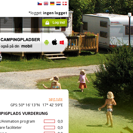
*logget:
ingen logget
Log ind
søg rute
GPS: 50° 16' 13"N 17° 42' 59"E
PIGPLADS VURDERUNG
t/Animation program
0,0
are faciliteter
0,0