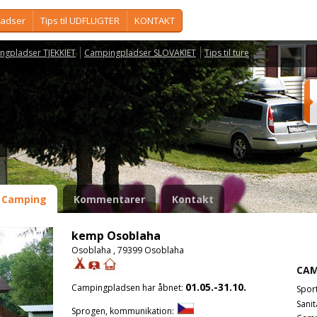
ladser
Tips til UDFLUGTER
KONTAKT
ngpladser TJEKKIET
Campingpladser SLOVAKIET
Tips til ture
Camping
Kommentarer
Kontakt
kemp Osoblaha
Osoblaha , 79399 Osoblaha
CAM
01.05.-31.10.
Campingpladsen har åbnet:
Spor
Sanit
Sprogen, kommunikation: