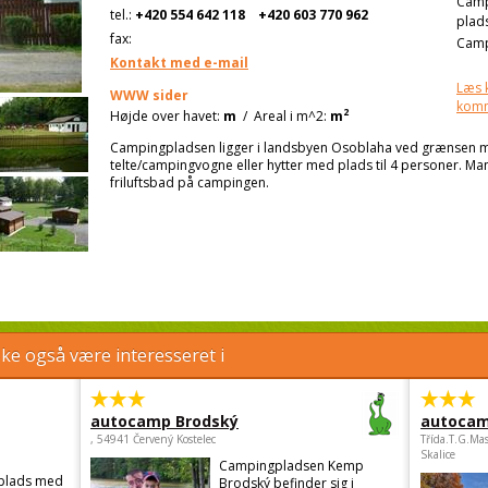
Cam
tel.:
+420 554 642 118
+420 603 770 962
plad
fax:
Camp
Kontakt med e-mail
Læs 
WWW sider
kom
2
Højde over havet:
m
/
Areal i m^2:
m
Campingpladsen ligger i landsbyen Osoblaha ved grænsen m
telte/campingvogne eller hytter med plads til 4 personer. Man
friluftsbad på campingen.
e også være interesseret i
autocamp Brodský
autocam
, 54941 Červený Kostelec
Třída.T.G.Ma
Skalice
Campingpladsen Kemp
gplads med
Brodský befinder sig i