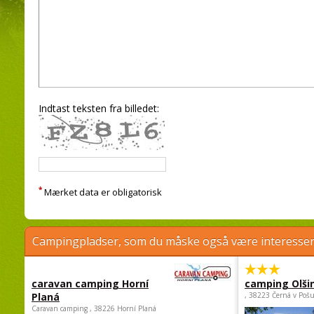
Indtast teksten fra billedet:
*
Mærket data er obligatorisk
Campingpladser, som du måske også være interessere
caravan camping Horní
camping Olši
Planá
, 38223 Černá v Poš
Caravan camping , 38226 Horní Planá