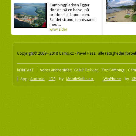
Campingpladsen ligger
direkte på en halvø, på
bredden af Lipno søen.
Sandet strand, tennisbaner
med ...
www sider
Copyright© 2009 - 2018 Camp.cz - Pavel Hess, alle rettigheder forbe
KONTAKT
Vores andre sider:
CAMP Tjekkiet
TopCamping
Cam
App:
Android
iOS
by
MobileSoft s.r.o
WinPhone
by
XP