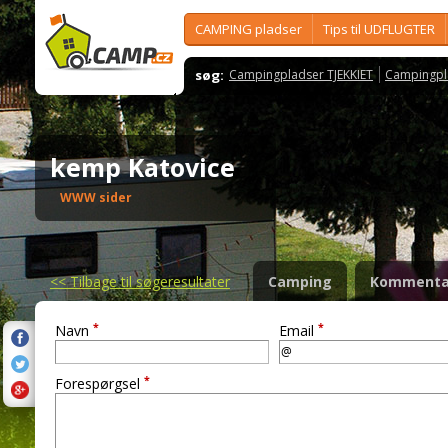
CAMPING pladser
Tips til UDFLUGTER
søg:
Campingpladser TJEKKIET
Campingpl
kemp Katovice
WWW sider
<<
Tilbage til søgeresultater
Camping
Kommenta
*
*
Navn
Email
*
Forespørgsel