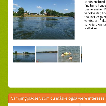
sandstensbred, 
fine bund henven
børnefamilier. 
vandkvalitet, fi
fisk, hvilket giv
vandsport, f.eks
kano-ture og nat
lystfiskeri.
Campingpladser, som du måske også være interessere