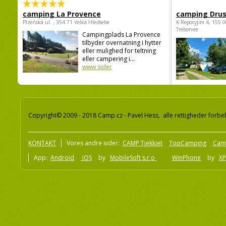
camping La Provence
camping Dru
Plzeňská ul. , 354 71 Velká Hleďsebe
K Reporyjim 4, 155 0
Trebonice
Campingplads La Provence
tilbyder overnatning i hytter
eller mulighed for teltning
eller campering i...
www sider
Copyright© 2009 - 2018 Camp.cz - Pavel Hess, alle rettigheder forbe
KONTAKT
Vores andre sider:
CAMP Tjekkiet
TopCamping
Cam
App:
Android
iOS
by
MobileSoft s.r.o
WinPhone
by
XP