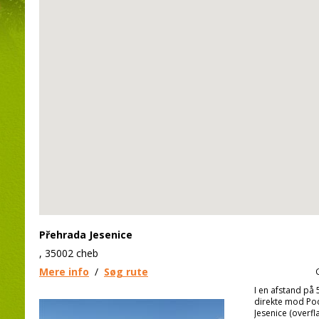
Přehrada Jesenice
, 35002 cheb
Mere info
/
Søg rute
I en afstand på 
direkte mod Pod
Jesenice (overfl