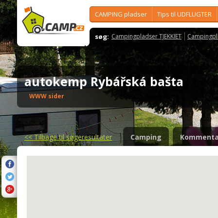
CAMPING pladser
Tips til UDFLUGTER
søg:
Campingpladser TJEKKIET
Campingpl
autokemp Rybářská bašta
WWW sider
<<
Tilbage til søgeresultater
Camping
Kommenta