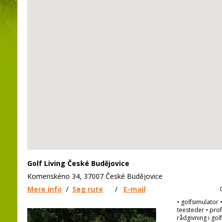
Golf Living České Budějovice
Komenskéno 34, 37007 České Budějovice
Mere info
/
Søg rute
/
E-mail
• golfsimulator 
teesteder • prof
rådgivning i gol