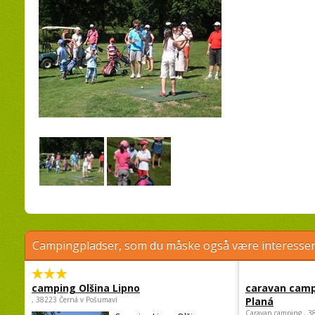
Campingpladser, som du måske også være interessere
camping Olšina Lipno
caravan camp
, 38223 Černá v Pošumaví
Planá
Caravan camping , 3