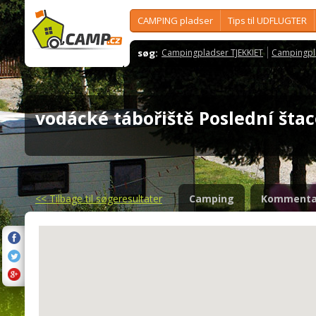
CAMPING pladser
Tips til UDFLUGTER
søg:
Campingpladser TJEKKIET
Campingpl
vodácké tábořiště Poslední št
<<
Tilbage til søgeresultater
Camping
Kommenta