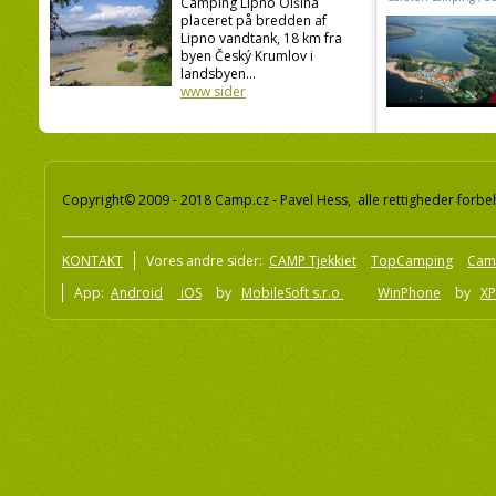
Camping Lipno Olšina
placeret på bredden af
Lipno vandtank, 18 km fra
byen Český Krumlov i
landsbyen...
www sider
Copyright© 2009 - 2018 Camp.cz - Pavel Hess, alle rettigheder forbe
KONTAKT
Vores andre sider:
CAMP Tjekkiet
TopCamping
Cam
App:
Android
iOS
by
MobileSoft s.r.o
WinPhone
by
XP