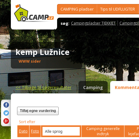
CAMPING pladser
Tips til UDFLUGTER
søg:
Campingpladser TJEKKIET
Campingpl
kemp Lužnice
WWW sider
<<
Tilbage til søgeresultater
Camping
Kommenta
Tilføj egne vurdering
Sort efter
Camping-generelle
P
Dato
Foto
indtryk
lejefac