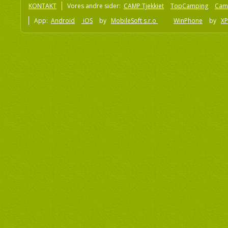
KONTAKT
Vores andre sider:
CAMP Tjekkiet
TopCamping
Cam
App:
Android
iOS
by
MobileSoft s.r.o
WinPhone
by
XP