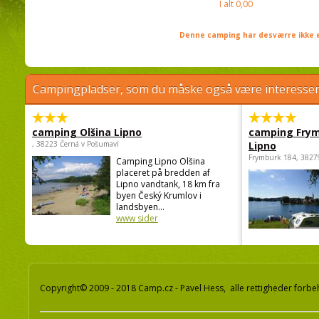
I alt
0,00
Denne camping har desværre ikke e
Campingpladser, som du måske også være interessere
camping Olšina Lipno
camping Fry
, 38223 Černá v Pošumaví
Lipno
Frymburk 184, 3827
Camping Lipno Olšina
placeret på bredden af
Lipno vandtank, 18 km fra
byen Český Krumlov i
landsbyen...
www sider
Copyright© 2009 - 2018 Camp.cz - Pavel Hess, alle rettigheder forbe