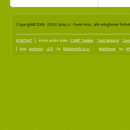
Copyright© 2009 - 2018 Camp.cz - Pavel Hess, alle rettigheder forbe
KONTAKT
Vores andre sider:
CAMP Tjekkiet
TopCamping
Cam
App:
Android
iOS
by
MobileSoft s.r.o
WinPhone
by
XP