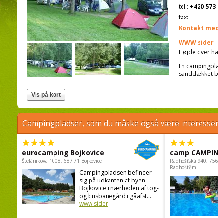
tel.:
+420 573 
fax:
Kontakt med
WWW sider
Højde over ha
En campingplad
sanddækket ban
Campingpladser, som du måske også være interessere
eurocamping Bojkovice
camp CAMPI
Štefánikova 1008, 687 71 Bojkovice
Radhošťská 940, 75
Radhoštěm
Campingpladsen befinder
sig på udkanten af byen
Bojkovice i nærheden af tog-
og busbanegård i gåafst...
www sider