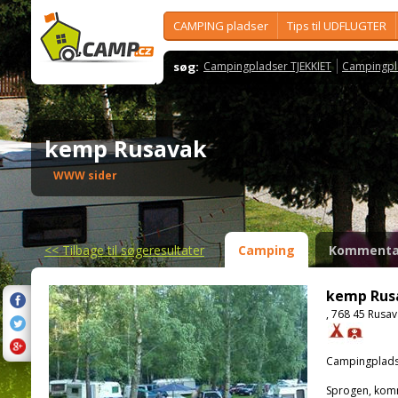
CAMPING pladser
Tips til UDFLUGTER
søg:
Campingpladser TJEKKIET
Campingpl
kemp Rusavak
WWW sider
<<
Tilbage til søgeresultater
Camping
Kommenta
kemp Rus
, 768 45 Rusa
Campingplads
Sprogen, kom