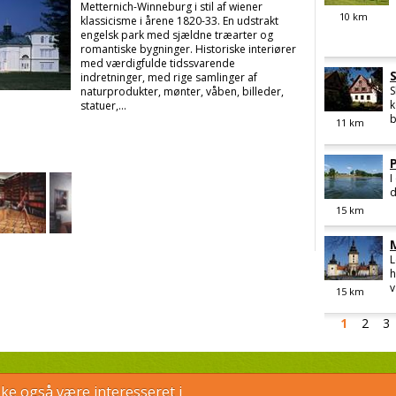
Metternich-Winneburg i stil af wiener
10
km
klassicisme i årene 1820-33. En udstrakt
engelsk park med sjældne træarter og
romantiske bygninger. Historiske interiører
med værdigfulde tidssvarende
indretninger, med rige samlinger af
S
naturprodukter, mønter, våben, billeder,
k
statuer,...
b
11
km
I
d
15
km
L
h
v
15
km
1
2
3
e også være interesseret i