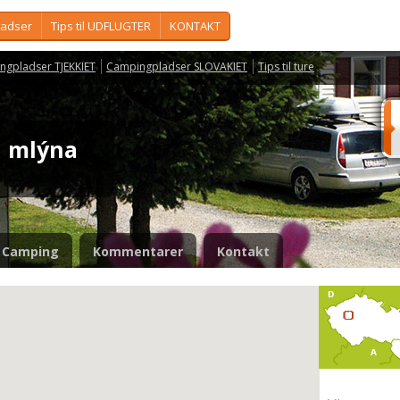
ladser
Tips til UDFLUGTER
KONTAKT
ngpladser TJEKKIET
Campingpladser SLOVAKIET
Tips til ture
 U mlýna
Camping
Kommentarer
Kontakt