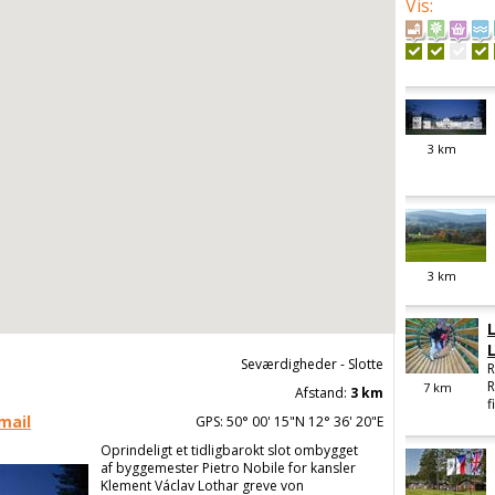
Vis
:
3
km
3
km
Seværdigheder - Slotte
R
R
7
km
Afstand:
3 km
f
mail
GPS: 50° 00' 15"N 12° 36' 20"E
Oprindeligt et tidligbarokt slot ombygget
af byggemester Pietro Nobile for kansler
Klement Václav Lothar greve von