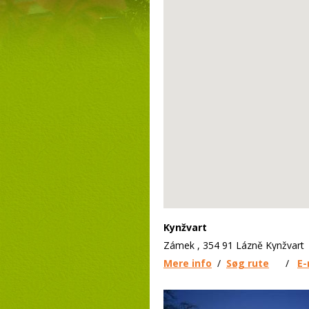
Kynžvart
Zámek , 354 91 Lázně Kynžvart
Mere info
/
Søg rute
/
E-