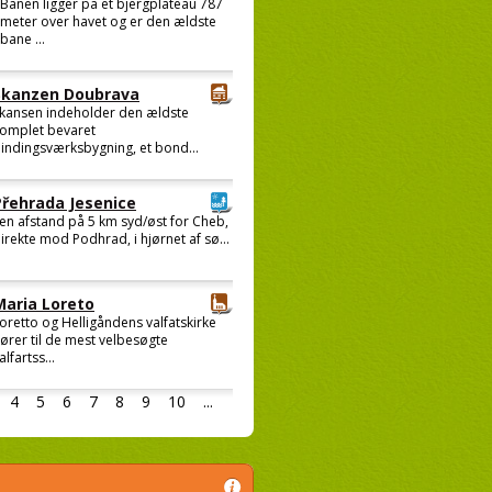
Banen ligger på et bjergplateau 787
meter over havet og er den ældste
bane ...
Skanzen Doubrava
kansen indeholder den ældste
omplet bevaret
indingsværksbygning, et bond...
Přehrada Jesenice
 en afstand på 5 km syd/øst for Cheb,
irekte mod Podhrad, i hjørnet af sø...
Maria Loreto
oretto og Helligåndens valfatskirke
ører til de mest velbesøgte
alfartss...
4
5
6
7
8
9
10
...