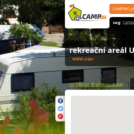
CAMPING p
søg:
Campi
rekreační areál
WWW sider
<<
Tilbage til søgeresultater