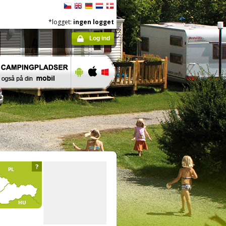
*logget:
ingen logget
Log ind
?