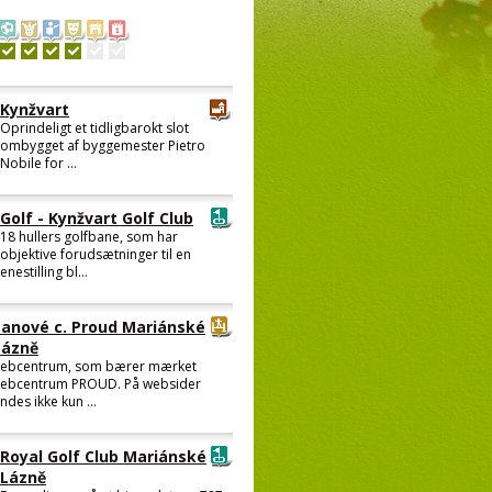
Kynžvart
Oprindeligt et tidligbarokt slot
ombygget af byggemester Pietro
Nobile for ...
Golf - Kynžvart Golf Club
18 hullers golfbane, som har
objektive forudsætninger til en
enestilling bl...
Lanové c. Proud Mariánské
Lázně
ebcentrum, som bærer mærket
ebcentrum PROUD. På websider
indes ikke kun ...
Royal Golf Club Mariánské
Lázně