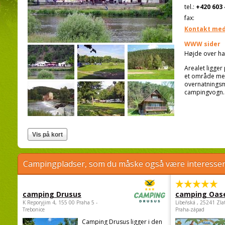
tel.:
+420 603 
fax:
Kontakt med
WWW sider
Højde over ha
Arealet ligger
et område med 
overnatningsmu
campingvogn.
Campingpladser, som du måske også være interessere
camping Drusus
camping Oas
K Reporyjim 4, 155 00 Praha 5 -
Libeňská , 25241 Zla
Trebonice
Praha-západ
Camping Drusus ligger i den