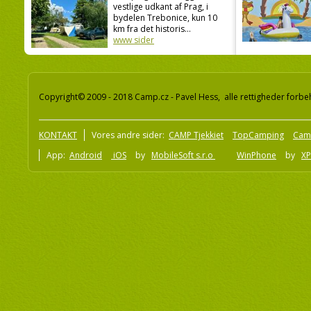
vestlige udkant af Prag, i
bydelen Trebonice, kun 10
km fra det historis...
www sider
Copyright© 2009 - 2018 Camp.cz - Pavel Hess, alle rettigheder forbe
KONTAKT
Vores andre sider:
CAMP Tjekkiet
TopCamping
Cam
App:
Android
iOS
by
MobileSoft s.r.o
WinPhone
by
XP