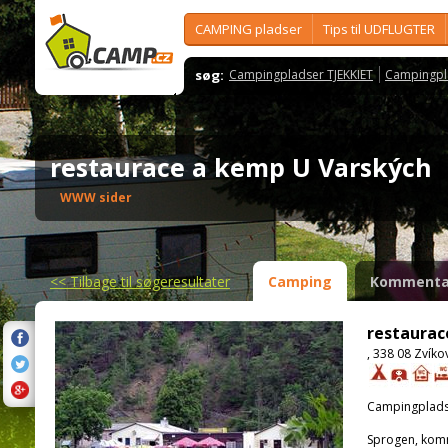
CAMPING pladser
Tips til UDFLUGTER
søg:
Campingpladser TJEKKIET
Campingpl
restaurace a kemp U Varských
WWW sider
<<
Tilbage til søgeresultater
Camping
Kommenta
restaurac
, 338 08 Zvíko
Campingplads
Sprogen, kom