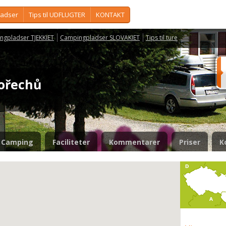
ladser
Tips til UDFLUGTER
KONTAKT
ngpladser TJEKKIET
Campingpladser SLOVAKIET
Tips til ture
 ořechů
Camping
Faciliteter
Kommentarer
Priser
K