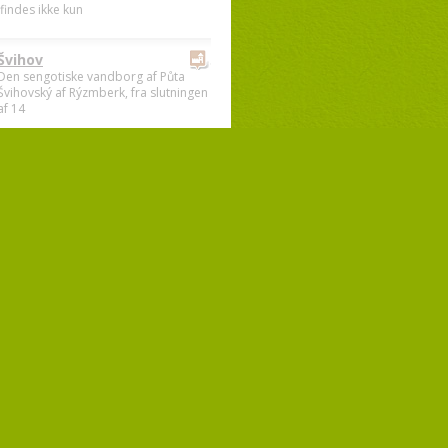
findes ikke kun
Švihov
Den sengotiske vandborg af Půta
Švihovský af Rýzmberk, fra slutningen
af 14
Kašperk
En ruin af en gotisk borg fra 1300-
tallet, der blev grundlagt af kejser
Kar
Rabí
n udstrakt ruin af borgen der blev
rundlagt i begyndelsen af 1300-tallet.