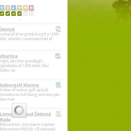
.
Klenová
t areal af af en gotisk borg fra 1200-
allet, udvidet i renæssancestil af
elhartice
rgen, der blev grundlagt i
gyndelsen af 1300-tallet, blev
videt i se
Indoorgolf Klatovy
Driften af indoor golf, spil på
simulatoren Full Swing, som kan yde
den mak
Lanové c. Proud Železná
Ruda
Rebcentrum, som bærer mærket
Rebcentrum PROUD. På websider