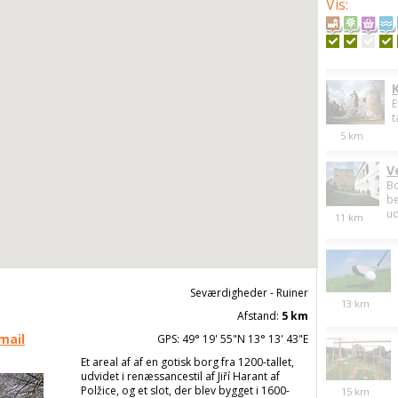
Vis
:
E
t
5
km
V
Bo
be
ud
11
km
Seværdigheder - Ruiner
13
km
Afstand:
5 km
mail
GPS: 49° 19' 55"N 13° 13' 43"E
Et areal af af en gotisk borg fra 1200-tallet,
udvidet i renæssancestil af Jiří Harant af
Polžice, og et slot, der blev bygget i 1600-
15
km