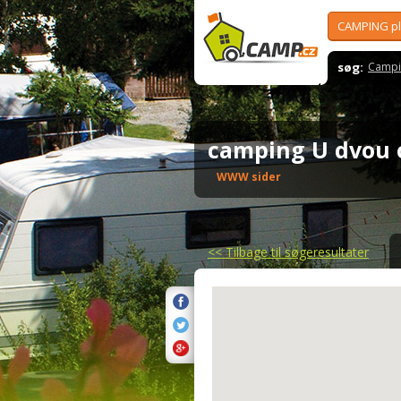
CAMPING p
søg:
Campi
camping U dvou
WWW sider
<<
Tilbage til søgeresultater