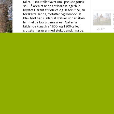
tallet. I 1800-tallet lavet om i pseudogotisk
stil. På arealet findes et barokt lagerhus.
Kryštof Harant af Polžice og Bezdružice, en
forskerrejsende, forfatter og komponist
blev født her. Galleri af statuer under åben
himmel på borgruines areal. Galleri af
bildende kunst fra 1800- og 1900-tallet i
22
km
slottetsinteriører med stukudsmykning og
original indretning.
26
km
E
g
27
km
1
2
e også være interesseret i