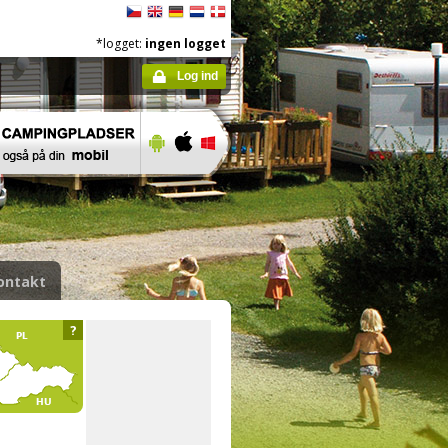
*logget:
ingen logget
Log ind
ontakt
?