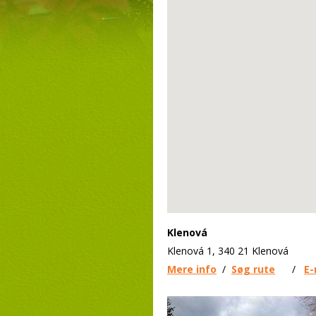
Klenová
Klenová 1, 340 21 Klenová
Mere info
/
Søg rute
/
E-