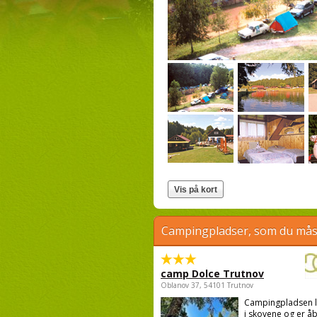
Campingpladser, som du måsk
camp Dolce Trutnov
Oblanov 37, 54101 Trutnov
Campingpladsen l
i skovene og er å