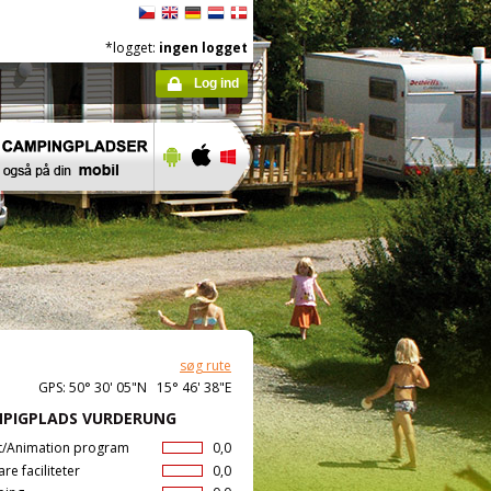
*logget:
ingen logget
Log ind
søg rute
GPS: 50° 30' 05"N 15° 46' 38"E
PIGPLADS VURDERUNG
t/Animation program
0,0
are faciliteter
0,0