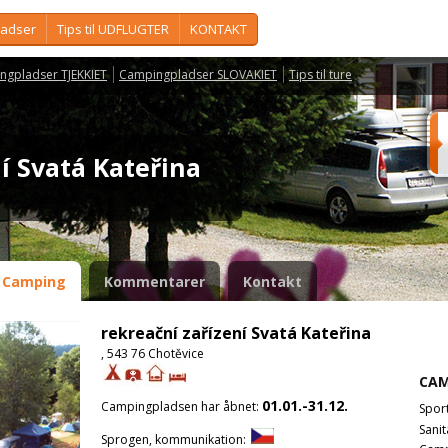
ladser
Tips til UDFLUGTER
KONTAKT
ngpladser TJEKKIET
Campingpladser SLOVAKIET
Tips til ture
ní Svatá Kateřina
Camping
Kommentarer
Kontakt
rekreační zařízení Svatá Kateřina
, 543 76 Chotěvice
CAM
01.01.-31.12.
Campingpladsen har åbnet:
Spor
Sanit
Sprogen, kommunikation: