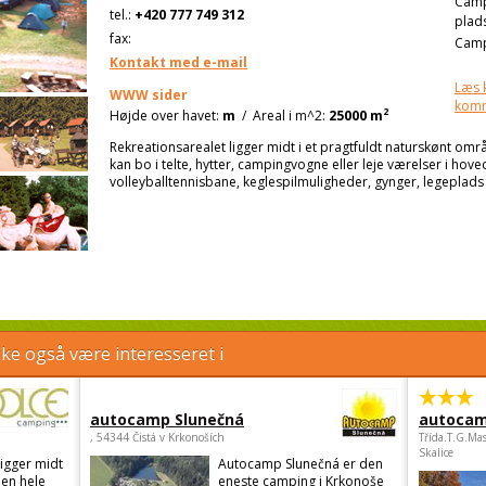
Cam
tel.:
+420 777 749 312
plad
fax:
Camp
Kontakt med e-mail
Læs 
WWW sider
kom
2
Højde over havet:
m
/
Areal i m^2:
25000 m
Rekreationsarealet ligger midt i et pragtfuldt naturskønt o
kan bo i telte, hytter, campingvogne eller leje værelser i hov
volleyballtennisbane, keglespilmuligheder, gynger, legeplads t
e også være interesseret i
autocamp Slunečná
autocam
, 54344 Čistá v Krkonoších
Třída.T.G.Ma
Skalice
igger midt
Autocamp Slunečná er den
ben hele
eneste camping i Krkonoše