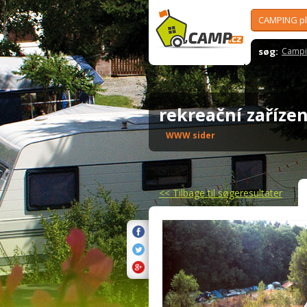
CAMPING p
søg:
Campi
rekreační zaříze
WWW sider
<<
Tilbage til søgeresultater