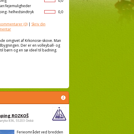
ping
0,0
ser/lejemuligheder
ing- helhedsindtryk
0,0
kommentarer
(0)
|
Skriv din
mentar
mråde omgivet af Krkonose-skove. Man
edbygningen. Der er en volleyball- og
il børn og en sø ideel til badning.
ping ROZKOŠ
saryka 836, 55203 Česká
Ferieområdet ved bredden