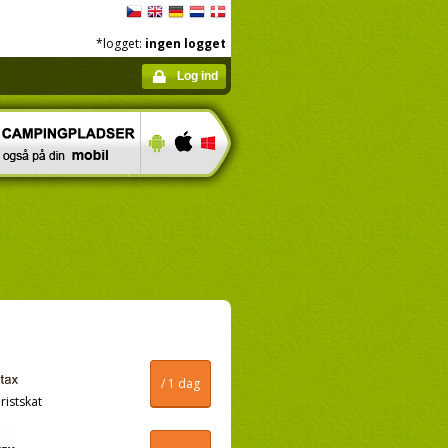
*logget:
ingen logget
Log ind
/ 1 dag
ristskat