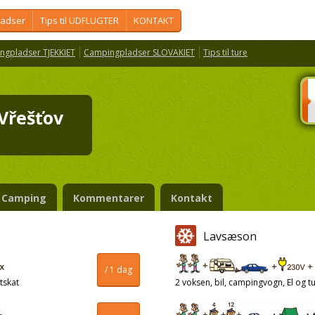
ladser
Tips til UDFLUGTER
KONTAKT
ngpladser TJEKKIET
Campingpladser SLOVAKIET
Tips til ture
 Vřešťov
Camping
Kommentarer
Kontakt
Lavsæson
/ 1 dag
tskat
2 voksen, bil, campingvogn, El og tu