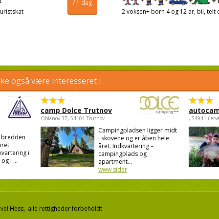
/ 1 dag
uristskat
2 voksen+ born 4 og 12 ar, bil, telt 
e også være interesseret i
camp Dolce Trutnov
autocam
Oblanov 37, 54101 Trutnov
, 54941 Červ
Campingpladsen ligger midt
d bredden
i skovene og er åben hele
iret
året. Indkvartering –
kvartering i
campingplads og
g i ...
apartment...
www sider
el Hess, alle rettigheder forbeholdt