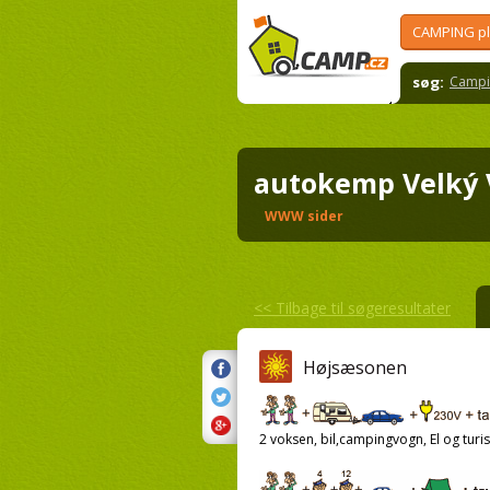
CAMPING p
søg:
Campi
autokemp Velký
WWW sider
<<
Tilbage til søgeresultater
Højsæsonen
2 voksen, bil,campingvogn, El og turis