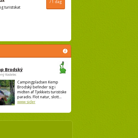
/ 1 dag
og turistskat
p Brodský
ený Kostelec
Campingpladsen Kemp
Brodský befinder sig i
midten af Tjekkiets turistiske
paradis. Flot natur, slott...
www sider