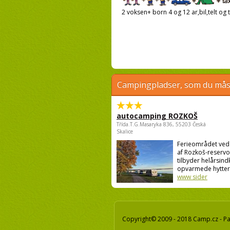
2 voksen+ born 4 og 12 ar,bil,telt og t
Campingpladser, som du måsk
autocamping ROZKOŠ
Třída.T.G.Masaryka 836, 55203 Česká
Skalice
Ferieområdet ve
af Rozkoš-reservo
tilbyder helårsind
opvarmede hytter o
www sider
Copyright© 2009 - 2018 Camp.cz - Pav