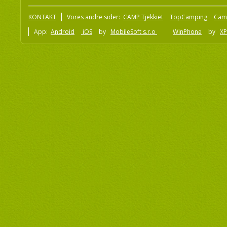
KONTAKT
Vores andre sider:
CAMP Tjekkiet
TopCamping
Cam
App:
Android
iOS
by
MobileSoft s.r.o
WinPhone
by
XP