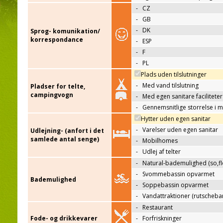
-
CZ
-
GB
-
DK
Sprog- komunikation/
korrespondance
-
ESP
-
F
-
PL
Plads uden tilslutninger
-
Med vand tilslutning
Pladser for telte,
campingvogn
-
Med egen sanitare faciliteter
-
Gennemsnitlige storrelse i 
Hytter uden egen sanitar
-
Varelser uden egen sanitar
Udlejning- (anfort i det
samlede antal senge)
-
Mobilhomes
-
Udlej af telter
-
Natural-bademulighed (so,flo
-
Svommebassin opvarmet
Bademulighed
-
Soppebassin opvarmet
-
Vandattraktioner (rutscheba
-
Restaurant
Fode- og drikkevarer
-
Forfriskninger