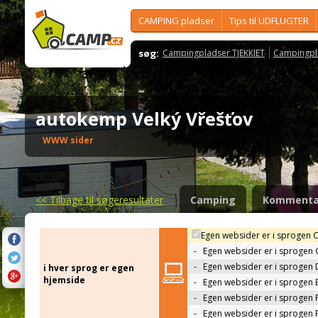
CAMPING pladser
Tips til UDFLUGTER
søg:
Campingpladser TJEKKIET
Campingpl
autokemp Velký Vřešťov
WWW sider
<<
Tilbage til søgeresultater
Camping
Kommenta
Egen websider er i sprogen 
-
Egen websider er i sprogen
-
Egen websider er i sprogen 
i hver sprog er egen
hjemside
-
Egen websider er i sprogen 
-
Egen websider er i sprogen 
-
Egen websider er i sprogen 