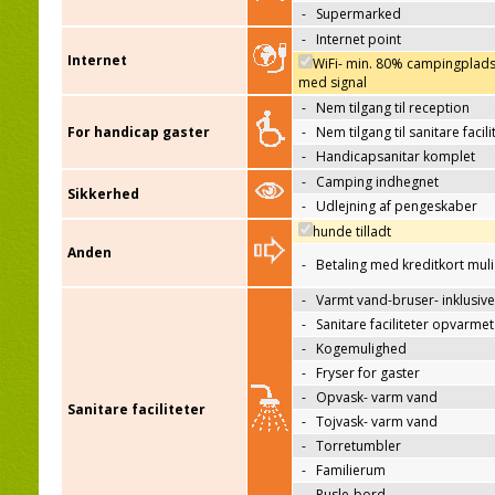
-
Supermarked
-
Internet point
Internet
WiFi- min. 80% campingplad
med signal
-
Nem tilgang til reception
For handicap gaster
-
Nem tilgang til sanitare facili
-
Handicapsanitar komplet
-
Camping indhegnet
Sikkerhed
-
Udlejning af pengeskaber
hunde tilladt
Anden
-
Betaling med kreditkort mul
-
Varmt vand-bruser- inklusive
-
Sanitare faciliteter opvarmet
-
Kogemulighed
-
Fryser for gaster
-
Opvask- varm vand
Sanitare faciliteter
-
Tojvask- varm vand
-
Torretumbler
-
Familierum
-
Pusle-bord