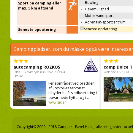
-
Bowling
Sport pa camping eller
max. 5 km aftsand
-
Fiskemulighed
-
Motor vandsport
-
Adrenalin-sportcentrum
Seneste opdatering
Seneste opdatering
Campingpladser, som du måske også være interessere
autocamping ROZKOŠ
camp Dolce T
Třída.T.G.Masaryka 836, 55203 Česká
Oblanov 37, 54101 
Skalice
Ferieområdet ved bredden
af Rozkoš-reservoiret
tilbyder helårsindkvartering i
opvarmede hytter og i ...
www sider
Copyright© 2009 - 2018 Camp.cz - Pavel Hess, alle rettigheder forbe