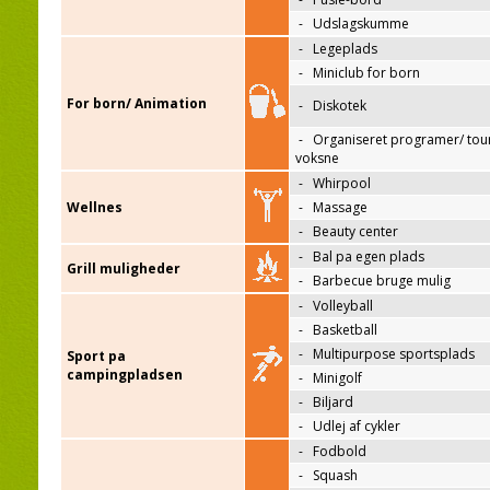
-
Udslagskumme
-
Legeplads
-
Miniclub for born
For born/ Animation
-
Diskotek
-
Organiseret programer/ tour
voksne
-
Whirpool
Wellnes
-
Massage
-
Beauty center
-
Bal pa egen plads
Grill muligheder
-
Barbecue bruge mulig
-
Volleyball
-
Basketball
-
Multipurpose sportsplads
Sport pa
campingpladsen
-
Minigolf
-
Biljard
-
Udlej af cykler
-
Fodbold
-
Squash