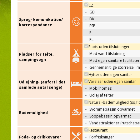
CZ
-
GB
-
DK
Sprog- komunikation/
korrespondance
-
ESP
-
F
-
PL
Plads uden tilslutninger
-
Med vand tilslutning
Pladser for telte,
campingvogn
-
Med egen sanitare faciliteter
-
Gennemsnitlige storrelse i 
Hytter uden egen sanitar
Varelser uden egen sanitar
Udlejning- (anfort i det
samlede antal senge)
-
Mobilhomes
-
Udlej af telter
Natural-bademulighed (so,flo
-
Svommebassin opvarmet
Bademulighed
-
Soppebassin opvarmet
-
Vandattraktioner (rutscheba
Restaurant
Fode- og drikkevarer
-
Forfriskninger