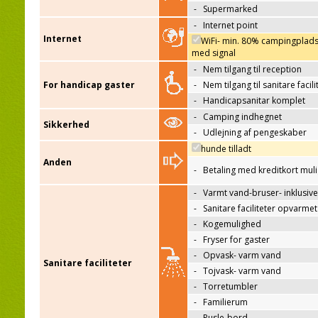
-
Supermarked
-
Internet point
Internet
WiFi- min. 80% campingplad
med signal
-
Nem tilgang til reception
For handicap gaster
-
Nem tilgang til sanitare facili
-
Handicapsanitar komplet
-
Camping indhegnet
Sikkerhed
-
Udlejning af pengeskaber
hunde tilladt
Anden
-
Betaling med kreditkort mul
-
Varmt vand-bruser- inklusive
-
Sanitare faciliteter opvarmet
-
Kogemulighed
-
Fryser for gaster
-
Opvask- varm vand
Sanitare faciliteter
-
Tojvask- varm vand
-
Torretumbler
-
Familierum
-
Pusle-bord