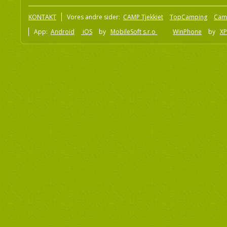
KONTAKT
Vores andre sider:
CAMP Tjekkiet
TopCamping
Cam
App:
Android
iOS
by
MobileSoft s.r.o
WinPhone
by
XP