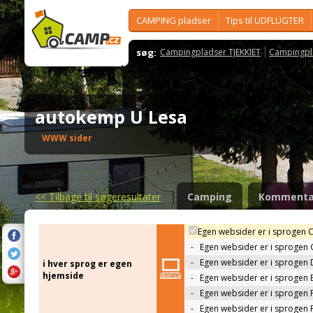
CAMPING pladser
Tips til UDFLUGTER
søg:
Campingpladser TJEKKIET
Campingpl
autokemp U Lesa
WWW sider
<<
Tilbage til søgeresultater
Camping
Kommenta
Egen websider er i sprogen 
-
Egen websider er i sprogen
-
Egen websider er i sprogen 
i hver sprog er egen
hjemside
-
Egen websider er i sprogen 
-
Egen websider er i sprogen 
-
Egen websider er i sprogen 