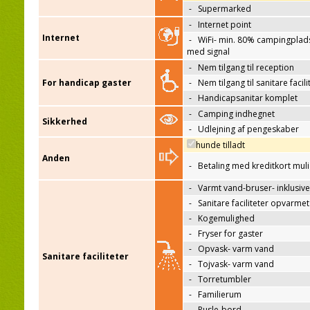
-
Supermarked
-
Internet point
Internet
-
WiFi- min. 80% campingplad
med signal
-
Nem tilgang til reception
For handicap gaster
-
Nem tilgang til sanitare facili
-
Handicapsanitar komplet
-
Camping indhegnet
Sikkerhed
-
Udlejning af pengeskaber
hunde tilladt
Anden
-
Betaling med kreditkort mul
-
Varmt vand-bruser- inklusive
-
Sanitare faciliteter opvarmet
-
Kogemulighed
-
Fryser for gaster
-
Opvask- varm vand
Sanitare faciliteter
-
Tojvask- varm vand
-
Torretumbler
-
Familierum
-
Pusle-bord