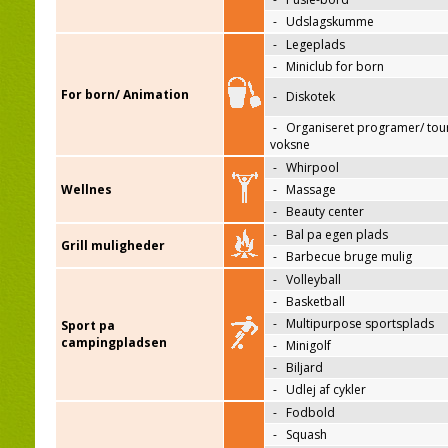
-
Udslagskumme
-
Legeplads
-
Miniclub for born
For born/ Animation
-
Diskotek
-
Organiseret programer/ tour
voksne
-
Whirpool
Wellnes
-
Massage
-
Beauty center
-
Bal pa egen plads
Grill muligheder
-
Barbecue bruge mulig
-
Volleyball
-
Basketball
-
Multipurpose sportsplads
Sport pa
campingpladsen
-
Minigolf
-
Biljard
-
Udlej af cykler
-
Fodbold
-
Squash