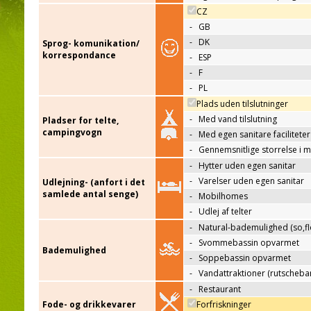
CZ
-
GB
-
DK
Sprog- komunikation/
korrespondance
-
ESP
-
F
-
PL
Plads uden tilslutninger
-
Med vand tilslutning
Pladser for telte,
campingvogn
-
Med egen sanitare faciliteter
-
Gennemsnitlige storrelse i 
-
Hytter uden egen sanitar
-
Varelser uden egen sanitar
Udlejning- (anfort i det
samlede antal senge)
-
Mobilhomes
-
Udlej af telter
-
Natural-bademulighed (so,flo
-
Svommebassin opvarmet
Bademulighed
-
Soppebassin opvarmet
-
Vandattraktioner (rutscheba
-
Restaurant
Fode- og drikkevarer
Forfriskninger