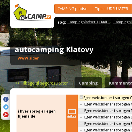
CAMPING pladser
Tips til UDFLUGTER
søg:
Campingpladser TJEKKIET
Campingpl
autocamping Klatovy
WWW sider
<<
Tilbage til søgeresultater
Camping
Kommenta
Egen websider er i sprogen 
-
Egen websider er i sprogen
-
Egen websider er i sprogen 
i hver sprog er egen
hjemside
-
Egen websider er i sprogen 
-
Egen websider er i sprogen 
-
Egen websider er i sprogen 