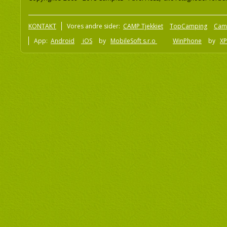
KONTAKT
Vores andre sider:
CAMP Tjekkiet
TopCamping
Cam
App:
Android
iOS
by
MobileSoft s.r.o
WinPhone
by
XP