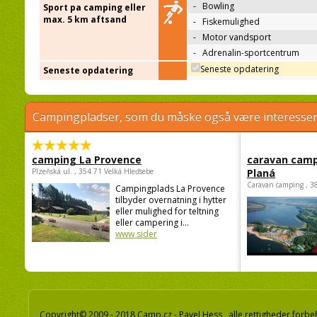
-
Bowling
Sport pa camping eller
max. 5 km aftsand
-
Fiskemulighed
-
Motor vandsport
-
Adrenalin-sportcentrum
Seneste opdatering
Seneste opdatering
Campingpladser, som du måske også være interessere
camping La Provence
caravan camp
Plzeňská ul. , 354 71 Velká Hleďsebe
Planá
Caravan camping , 3
Campingplads La Provence
tilbyder overnatning i hytter
eller mulighed for teltning
eller campering i...
www sider
Copyright© 2009 - 2018 Camp.cz - Pavel Hess, alle rettigheder forbe