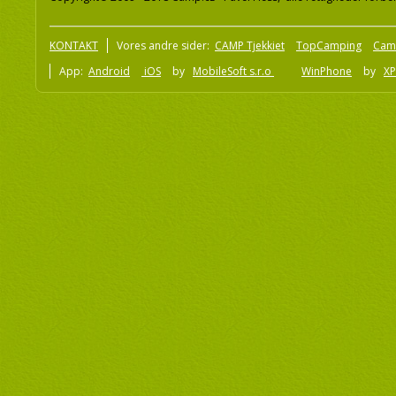
KONTAKT
Vores andre sider:
CAMP Tjekkiet
TopCamping
Cam
App:
Android
iOS
by
MobileSoft s.r.o
WinPhone
by
XP