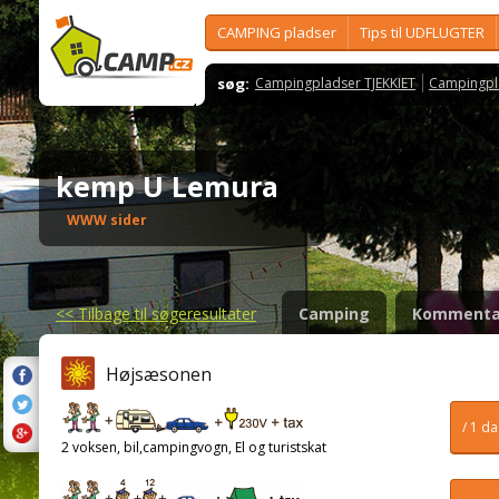
CAMPING pladser
Tips til UDFLUGTER
søg:
Campingpladser TJEKKIET
Campingpl
kemp U Lemura
WWW sider
<<
Tilbage til søgeresultater
Camping
Kommenta
Højsæsonen
/ 1 d
2 voksen, bil,campingvogn, El og turistskat