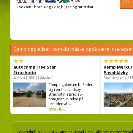
/ 1 d
2 voksen+ born 4 og 12 ar,bil,telt og turistskat
Campingpladser, som du måske også være interessere
autocamp Free Star
Kemp Merkur
Strachotín
Pasohlávky
Šakvická 3, 693 01 Strachotín
Pasohlávky ev. č. 11
Campingpladsen befinder
sig i en lille landsby
Strachotín, i Břeclav-
omegnen, direkte på
bredden af ...
www sider
Copyright© 2009 - 2018 Camp.cz - Pavel Hess, alle rettigheder forbe