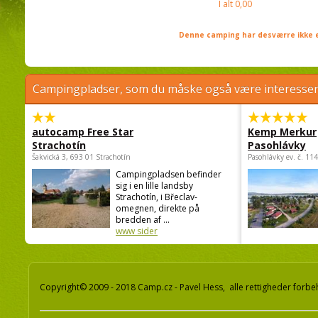
I alt
0,00
Denne camping har desværre ikke e
Campingpladser, som du måske også være interessere
autocamp Free Star
Kemp Merkur
Strachotín
Pasohlávky
Šakvická 3, 693 01 Strachotín
Pasohlávky ev. č. 11
Campingpladsen befinder
sig i en lille landsby
Strachotín, i Břeclav-
omegnen, direkte på
bredden af ...
www sider
Copyright© 2009 - 2018 Camp.cz - Pavel Hess, alle rettigheder forbe