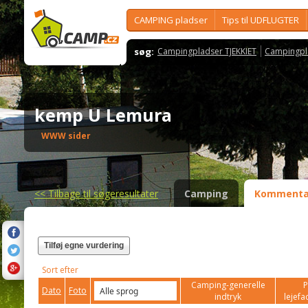
CAMPING pladser
Tips til UDFLUGTER
søg:
Campingpladser TJEKKIET
Campingpl
kemp U Lemura
WWW sider
<<
Tilbage til søgeresultater
Camping
Kommenta
Tilføj egne vurdering
Sort efter
Camping-generelle
P
Dato
Foto
indtryk
lejefac