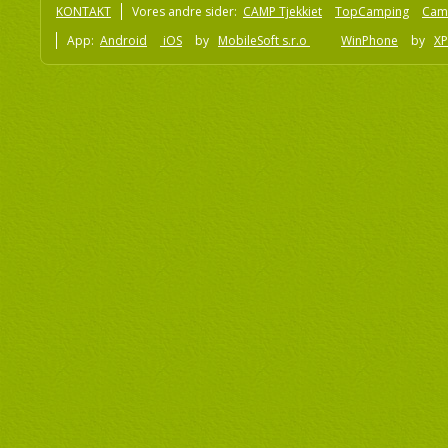
KONTAKT
Vores andre sider:
CAMP Tjekkiet
TopCamping
Cam
App:
Android
iOS
by
MobileSoft s.r.o
WinPhone
by
XP