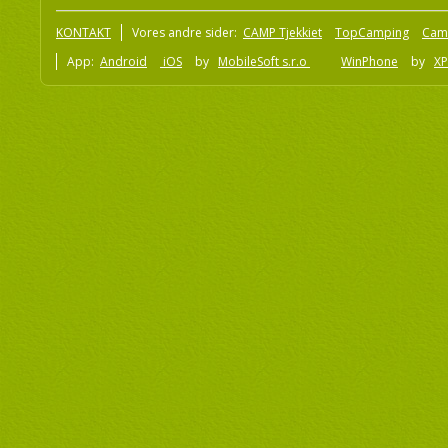
KONTAKT
Vores andre sider:
CAMP Tjekkiet
TopCamping
Cam
App:
Android
iOS
by
MobileSoft s.r.o
WinPhone
by
XP