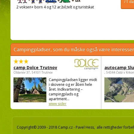
/ 1 d
2 voksen+ born 4 og 12 ar,bil,telt og turistskat
Campingpladser, som du måske også være interessere
camp Dolce Trutnov
autocamp Sl
Oblanov 37, 54101 Trutnov
, 54344 Čistá v Krko
Campingpladsen ligger midt
i skovene og er åben hele
året. Indkvartering –
campingplads og
apartment...
www sider
Copyright© 2009 - 2018 Camp.cz - Pavel Hess, alle rettigheder forbe