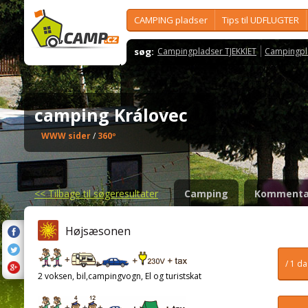
CAMPING pladser
Tips til UDFLUGTER
søg:
Campingpladser TJEKKIET
Campingpl
camping Královec
WWW sider
/
360º
<<
Tilbage til søgeresultater
Camping
Kommenta
Højsæsonen
/ 1 d
2 voksen, bil,campingvogn, El og turistskat