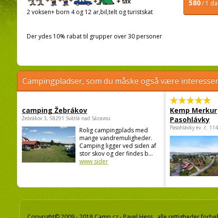
580
/ 1 d
2 voksen+ born 4 og 12 ar,bil,telt og turistskat
Der ydes 10% rabat til grupper over 30 personer
Campingpladser, som du måske også være interessere
camping Žebrákov
Kemp Merkur
Žebrákov 3, 58291 Světlá nad Sázavou
Pasohlávky
Pasohlávky ev. č. 11
Rolig campingplads med
mange vandremuligheder.
Camping ligger ved siden af
stor skov og der findes b...
www sider
Copyright© 2009 - 2018 Camp.cz - Pavel Hess, alle rettigheder forbe