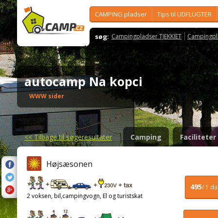
CAMPING pladser
Tips til UDFLUGTER
søg:
Campingpladser TJEKKIET
Campingpl
autocamp Na kopci
WWW sider
<<
Tilbage til søgeresultater
Camping
Faciliteter
Højsæsonen
495
/ 1 d
2 voksen, bil,campingvogn, El og turistskat