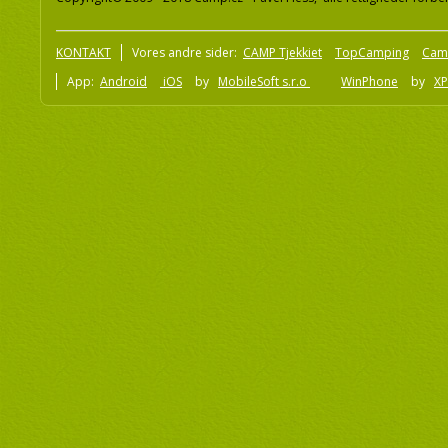
KONTAKT
Vores andre sider:
CAMP Tjekkiet
TopCamping
Cam
App:
Android
iOS
by
MobileSoft s.r.o
WinPhone
by
XP