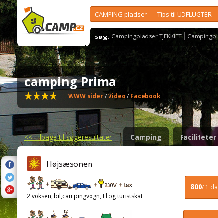
CAMPING pladser
Tips til UDFLUGTER
søg:
Campingpladser TJEKKIET
Campingpl
camping Prima
WWW sider
/
Video
/
Facebook
<<
Tilbage til søgeresultater
Camping
Faciliteter
Højsæsonen
800
/ 1 d
2 voksen, bil,campingvogn, El og turistskat