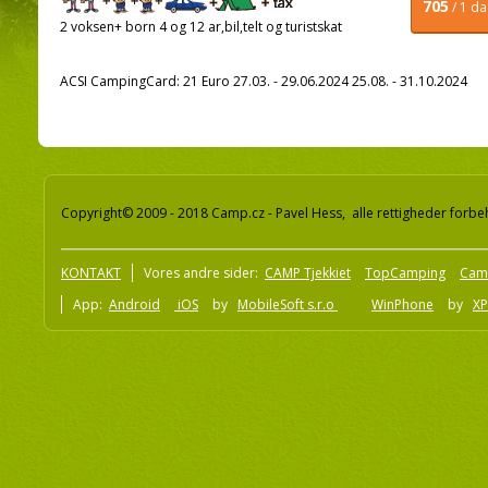
705
/ 1 d
2 voksen+ born 4 og 12 ar,bil,telt og turistskat
ACSI CampingCard: 21 Euro 27.03. - 29.06.2024 25.08. - 31.10.2024
Copyright© 2009 - 2018 Camp.cz - Pavel Hess, alle rettigheder forbe
KONTAKT
Vores andre sider:
CAMP Tjekkiet
TopCamping
Cam
App:
Android
iOS
by
MobileSoft s.r.o
WinPhone
by
XP