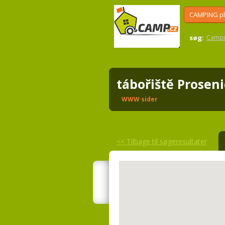
CAMPING p
søg:
Campi
tábořiště Prosen
WWW sider
<<
Tilbage til søgeresultater