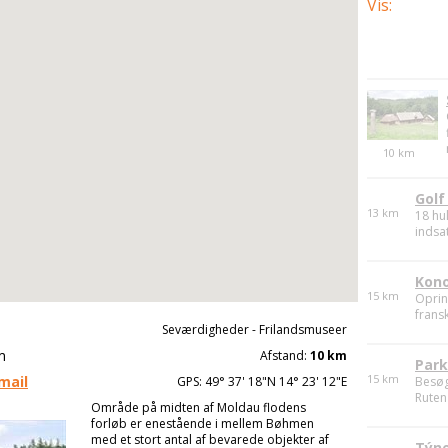
Vis
:
10
km
13
km
Kono
Seværdigheder - Frilandsmuseer
15
km
Oprind
frans
m
Afstand:
10 km
mail
GPS: 49° 37' 18"N 14° 23' 12"E
Park
Område på midten af Moldau flodens
15
km
Besøg
forløb er enestående i mellem Bøhmen
Ruten 
med et stort antal af bevarede objekter af