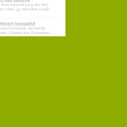
c nad Sázavou
l af en romansk borg, der blev
t i 1300- og 1400-tallet, består
 Resort Konopiště
Resort Konopiště, det største
nter i Tjekkiet, kun 30 minutters
 Club Čertovo břemeno
ers putting for opvarmning før spillet
træningen Chip, pitch,
 Žebrákov
58291 Světlá nad Sázavou