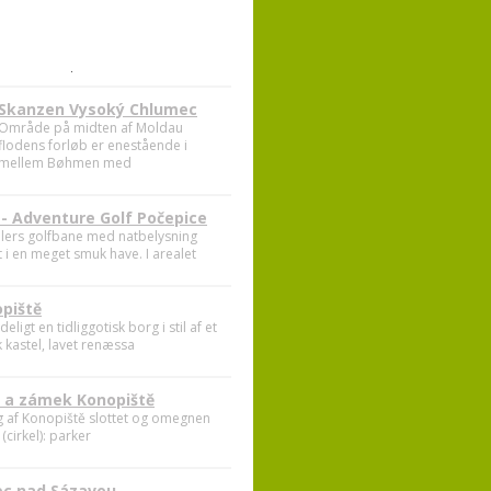
.
Skanzen Vysoký Chlumec
Område på midten af Moldau
flodens forløb er enestående i
mellem Bøhmen med
Golf - Adventure Golf
Počepice
18 hullers golfbane med
natbelysning indsat i en meget smuk
have. I arealet
piště
eligt en tidliggotisk borg i stil af et
k kastel, lavet renæssa
 a zámek Konopiště
 af Konopiště slottet og omegnen
(cirkel): parker