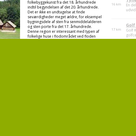
folkebyggekunst fra det 18. århundrede
indtil begyndelsen af det 20. århundrede.
Týne
Det er ikke en undtagelse at finde
16
km
En de
seværdigheder meget ældre, for eksempel
udvide
bygningsdele af sten fra senmiddelalderen
og sten porte fra det 17. århundrede.
Denne region er interessant med typen af
Golf
folkelige huse i flodområdet ved floden
17
km
Golf 
Berounka og det Mellembøhmiske
golfce
bakkeland med mange karakteristiske
træk. Man kan dokumentere indflydelsen
fra nærliggende regioner og deres
stilistiske byggestile i regionen. Bevarede
Golf
folkebeboelses- og landbrugsbygnin ...
18
km
9 hull
eller 
1
2
e også være interesseret i
camping Drusus
camping
K Reporyjim 4, 155 00 Praha 5 -
Žebrákov 3, 
Trebonice