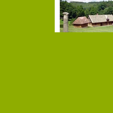
Campingpladser, som du måsk
camping Oase Praha
Libeňská , 25241 Zlatníky-Hodkovice,
Praha-západ