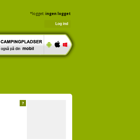
*logget:
ingen logget
Log ind
?