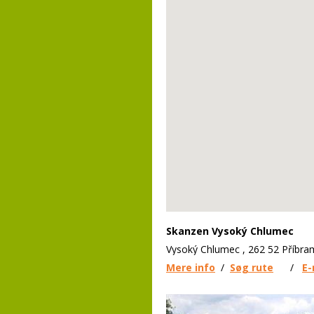
Skanzen Vysoký Chlumec
Vysoký Chlumec , 262 52 Příbra
Mere info
/
Søg rute
/
E-