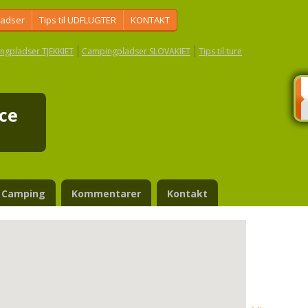
ladser
Tips til UDFLUGTER
KONTAKT
ngpladser TJEKKIET
Campingpladser SLOVAKIET
Tips til ture
ice
Camping
Kommentarer
Kontakt