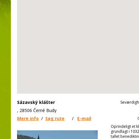
Sázavský klášter
Seværdigh
, 28506 Černé Budy
Mere info
/
Søg rute
/
E-mail
Oprindeligt et kl
grundlagt i 103
tallet benedikt