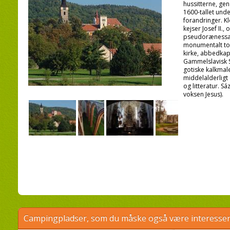
hussitterne, gen
1600-tallet und
forandringer. K
kejser Josef II.,
pseudorænessanc
monumentalt tor
kirke, abbedkape
Gammelslavisk S
gotiske kalkmale
middelalderligt 
og litteratur. 
voksen Jesus).
Campingpladser, som du måske også være interessere