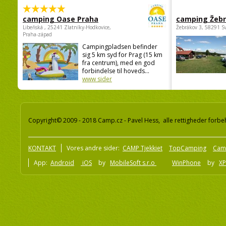
camping Oase Praha
camping Žeb
Libeňská , 25241 Zlatníky-Hodkovice,
Žebrákov 3, 58291 S
Praha-západ
Campingpladsen befinder
sig 5 km syd for Prag (15 km
fra centrum), med en god
forbindelse til hoveds...
www sider
Copyright© 2009 - 2018 Camp.cz - Pavel Hess, alle rettigheder forbe
KONTAKT
Vores andre sider:
CAMP Tjekkiet
TopCamping
Cam
App:
Android
iOS
by
MobileSoft s.r.o
WinPhone
by
XP