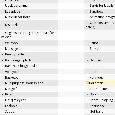
-
Udslagskumme
-
Servis for bobils
-
Legeplads
-
Sandbox
-
Miniclub for born
-
Animation progr
-
Opholdsrum ( TV, 
-
Diskotek
satelit)
-
Organiseret programer/ tours for
voksne
-
Whirpool
-
Sauna
-
Massage
-
fitness
-
Beauty center
-
Bal pa egen plads
-
Balplads
-
Barbecue bruge mulig
-
Volleyball
-
Fodbold
-
Basketball
-
Petanque
-
Multipurpose sportsplads
Bordtenis
-
Minigolf
-
Trampolines
-
Biljard
-
Bordfodbold
-
Udlej af cykler
-
Sport- udlejning (
-
Fodbold
-
Tenisbane
-
Squash
-
Golfbane