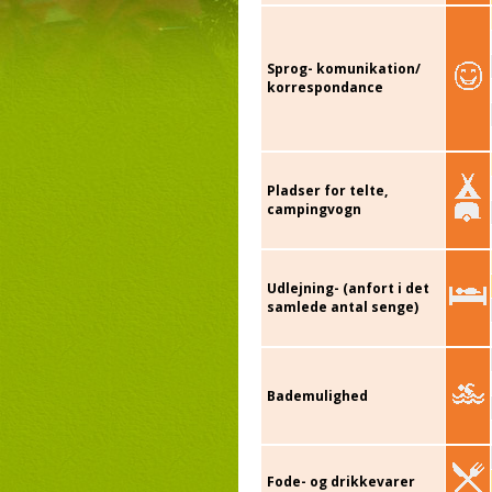
Sprog- komunikation/
korrespondance
Pladser for telte,
campingvogn
Udlejning- (anfort i det
samlede antal senge)
Bademulighed
Fode- og drikkevarer