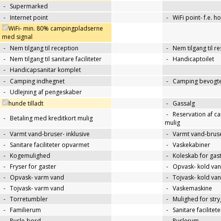
-
Supermarked
-
Internet point
-
WiFi point- f.e. h
WiFi- min. 80% campingpladserne
med signal
-
Nem tilgang til reception
-
Nem tilgang til r
-
Nem tilgang til sanitare faciliteter
-
Handicaptoilet
-
Handicapsanitar komplet
-
Camping indhegnet
-
Camping bevogte
-
Udlejning af pengeskaber
hunde tilladt
-
Gassalg
-
Reservation af c
-
Betaling med kreditkort mulig
mulig
-
Varmt vand-bruser- inklusive
-
Varmt vand-bruse
-
Sanitare faciliteter opvarmet
-
Vaskekabiner
-
Kogemulighed
-
Koleskab for gas
-
Fryser for gaster
-
Opvask- kold va
-
Opvask- varm vand
-
Tojvask- kold va
-
Tojvask- varm vand
-
Vaskemaskine
-
Torretumbler
-
Mulighed for str
-
Familierum
-
Sanitare facilitet
-
Pusle-bord
-
Puslerum