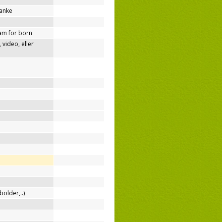
tanke
am for born
video, eller
bolder,..)