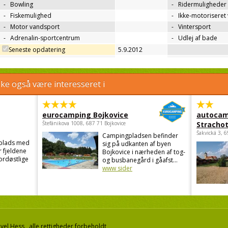
-
Bowling
-
Ridermuligheder
-
Fiskemulighed
-
Ikke-motoriseret
-
Motor vandsport
-
Vintersport
-
Adrenalin-sportcentrum
-
Udlej af bade
Seneste opdatering
5.9.2012
e også være interesseret i
eurocamping Bojkovice
autocam
Štefánikova 1008, 687 71 Bojkovice
Strachot
Šakvická 3, 
Campingpladsen befinder
gplads med
sig på udkanten af byen
r fjeldene
Bojkovice i nærheden af tog-
ordøstlige
og busbanegård i gåafst...
www sider
el Hess, alle rettigheder forbeholdt