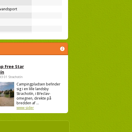
 vandsport
p Free Star
ín
693 01 Strachotín
Campingpladsen befinder
sig i en lille landsby
Strachotín, i Břeclav-
omegnen, direkte på
bredden af ...
www sider