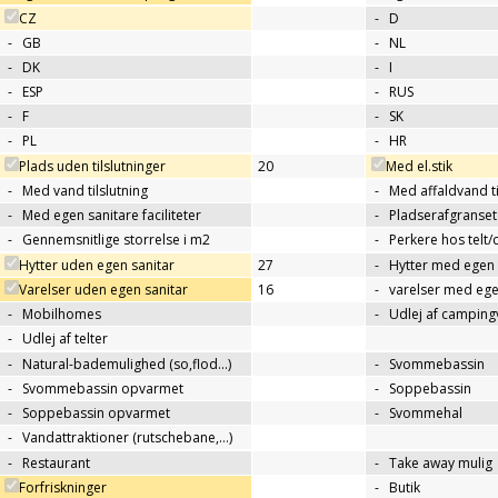
CZ
-
D
-
GB
-
NL
-
DK
-
I
-
ESP
-
RUS
-
F
-
SK
-
PL
-
HR
Plads uden tilslutninger
20
Med el.stik
-
Med vand tilslutning
-
Med affaldvand ti
-
Med egen sanitare faciliteter
-
Pladserafgranse
-
Gennemsnitlige storrelse i m2
-
Perkere hos telt
Hytter uden egen sanitar
27
-
Hytter med egen 
Varelser uden egen sanitar
16
-
varelser med ege
-
Mobilhomes
-
Udlej af campin
-
Udlej af telter
-
Natural-bademulighed (so,flod...)
-
Svommebassin
-
Svommebassin opvarmet
-
Soppebassin
-
Soppebassin opvarmet
-
Svommehal
-
Vandattraktioner (rutschebane,…)
-
Restaurant
-
Take away mulig
Forfriskninger
-
Butik