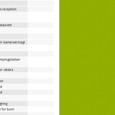
os reception
estaurant
t- kameraer/vagt
ampingpladser
r- ekstra
ter
nd
nd
ygning
er for born