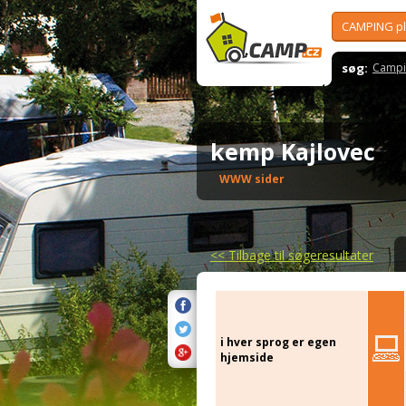
CAMPING p
søg:
Campi
kemp Kajlovec
WWW sider
<<
Tilbage til søgeresultater
i hver sprog er egen
hjemside