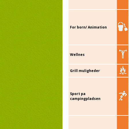
For born/ Animation
Wellnes
Grill muligheder
Sport pa
campingpladsen