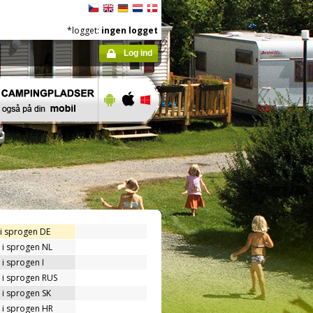
*logget:
ingen logget
Log ind
 i sprogen DE
 i sprogen NL
i sprogen I
 i sprogen RUS
 i sprogen SK
 i sprogen HR