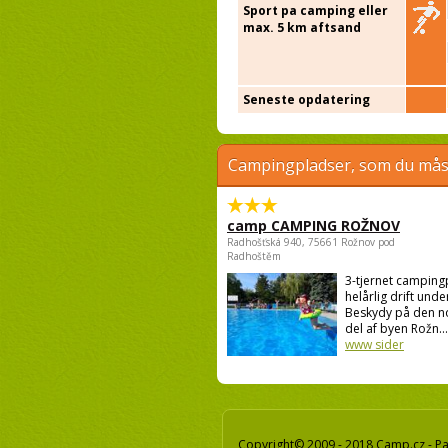
Sport pa camping eller
max. 5 km aftsand
Seneste opdatering
Campingpladser, som du måsk
camp CAMPING ROŽNOV
Radhošťská 940, 75661 Rožnov pod
Radhoštěm
3-tjernet campin
helårlig drift unde
Beskydy på den n
del af byen Rožn...
www sider
Copyright© 2009 - 2018 Camp.cz - Pav