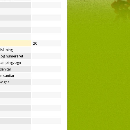
20
lslitning
t og numereret
/campingvogn
sanitar
n sanitar
gvogne