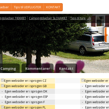
ladser
Tips til UDFLUGTER
KONTAKT
ngpladser TJEKKIET
Campingpladser SLOVAKIET
Tips til ture
Camping
Kommentarer
Kontakt
Egen websider er i sprogen CZ
Egen websider er
Egen websider er i sprogen GB
-
Egen websider er
-
Egen websider er i sprogen DK
-
Egen websider er 
-
Egen websider er i sprogen ESP
-
Egen websider er
-
Egen websider er i sprogen F
-
Egen websider er
Egen websider er i sprogen PL
-
Egen websider er