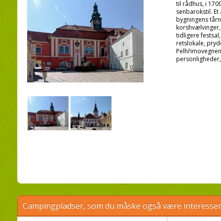
til rådhus, i 1700
senbarokstil. Et
bygningens tårn.
korshvælvinger,
tidligere festsa
retslokale, pryd
Pelhřimovegnens
personligheder,
Campingpladser, som du måske også være interessere