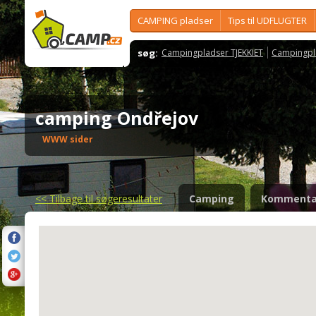
CAMPING pladser
Tips til UDFLUGTER
søg:
Campingpladser TJEKKIET
Campingpl
camping Ondřejov
WWW sider
<<
Tilbage til søgeresultater
Camping
Kommenta