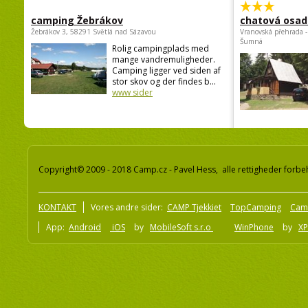
camping Žebrákov
chatová osad
Žebrákov 3, 58291 Světlá nad Sázavou
Vranovská přehrada -
Šumná
Rolig campingplads med
mange vandremuligheder.
Camping ligger ved siden af
stor skov og der findes b...
www sider
Copyright© 2009 - 2018 Camp.cz - Pavel Hess, alle rettigheder forbe
KONTAKT
Vores andre sider:
CAMP Tjekkiet
TopCamping
Cam
App:
Android
iOS
by
MobileSoft s.r.o
WinPhone
by
XP