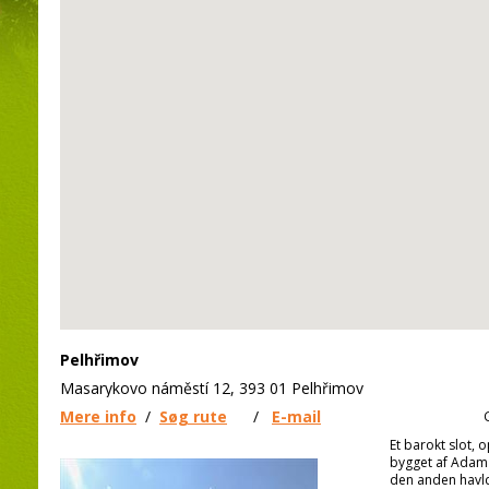
Pelhřimov
Masarykovo náměstí 12, 393 01 Pelhřimov
Mere info
/
Søg rute
/
E-mail
Et barokt slot, 
bygget af Adam 
den anden havld