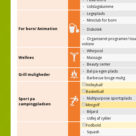
-
Udslagskumme
-
Legeplads
-
Miniclub for born
For born/ Animation
-
Diskotek
-
Organiseret programer/ tour
voksne
-
Whirpool
Wellnes
-
Massage
-
Beauty center
-
Bal pa egen plads
Grill muligheder
-
Barbecue bruge mulig
Volleyball
Basketball
-
Multipurpose sportsplads
Sport pa
campingpladsen
Minigolf
-
Biljard
-
Udlej af cykler
Fodbold
-
Squash