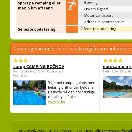
-
Bowling
Sport pa camping eller
max. 5 km aftsand
-
Fiskemulighed
-
Motor vandsport
-
Adrenalin-sportcentrum
Seneste opdatering
Seneste opdatering
Campingpladser, som du måske også være interessere
camp CAMPING ROŽNOV
eurocamping 
Radhošťská 940, 75661 Rožnov pod
Štefánikova 1008, 68
Radhoštěm
3-tjernet campingplads med
helårlig drift under fjeldene
Beskydy på den nordøstlige
del af byen Rožn...
www sider
Copyright© 2009 - 2018 Camp.cz - Pavel Hess, alle rettigheder forbe