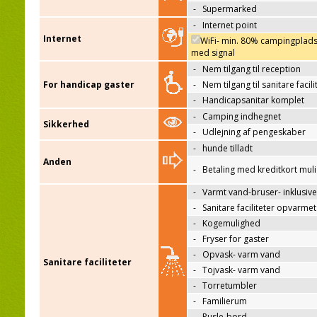
-
Supermarked
-
Internet point
Internet
WiFi- min. 80% campingplad
med signal
-
Nem tilgang til reception
For handicap gaster
-
Nem tilgang til sanitare facili
-
Handicapsanitar komplet
-
Camping indhegnet
Sikkerhed
-
Udlejning af pengeskaber
-
hunde tilladt
Anden
-
Betaling med kreditkort mul
-
Varmt vand-bruser- inklusive
-
Sanitare faciliteter opvarmet
-
Kogemulighed
-
Fryser for gaster
-
Opvask- varm vand
Sanitare faciliteter
-
Tojvask- varm vand
-
Torretumbler
-
Familierum
-
Pusle-bord