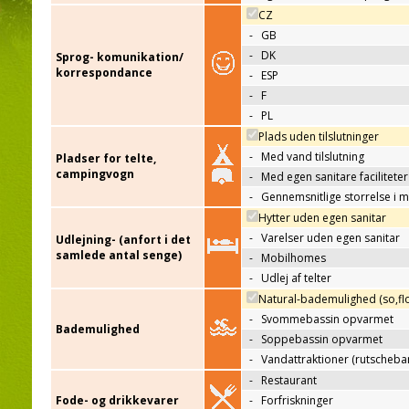
CZ
-
GB
-
DK
Sprog- komunikation/
korrespondance
-
ESP
-
F
-
PL
Plads uden tilslutninger
-
Med vand tilslutning
Pladser for telte,
campingvogn
-
Med egen sanitare faciliteter
-
Gennemsnitlige storrelse i 
Hytter uden egen sanitar
-
Varelser uden egen sanitar
Udlejning- (anfort i det
samlede antal senge)
-
Mobilhomes
-
Udlej af telter
Natural-bademulighed (so,flo
-
Svommebassin opvarmet
Bademulighed
-
Soppebassin opvarmet
-
Vandattraktioner (rutscheba
-
Restaurant
Fode- og drikkevarer
-
Forfriskninger