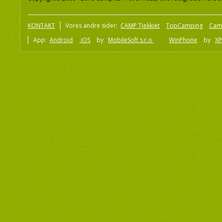
KONTAKT
Vores andre sider:
CAMP Tjekkiet
TopCamping
Cam
App:
Android
iOS
by
MobileSoft s.r.o
WinPhone
by
XP