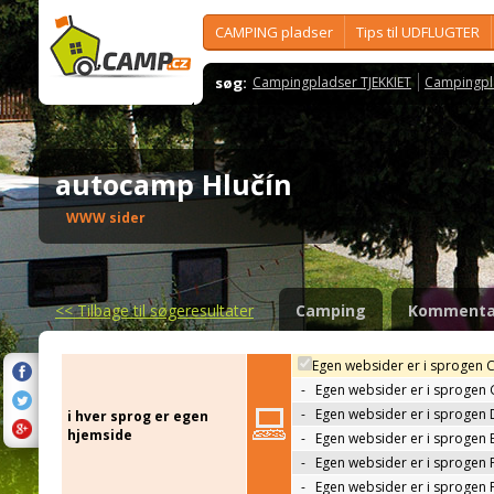
CAMPING pladser
Tips til UDFLUGTER
søg:
Campingpladser TJEKKIET
Campingpl
autocamp Hlučín
WWW sider
<<
Tilbage til søgeresultater
Camping
Kommenta
Egen websider er i sprogen 
-
Egen websider er i sprogen
-
Egen websider er i sprogen 
i hver sprog er egen
hjemside
-
Egen websider er i sprogen 
-
Egen websider er i sprogen 
-
Egen websider er i sprogen 