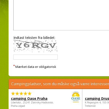
Indtast teksten fra billedet:
*
Mærket data er obligatorisk
Campingpladser, som du måske også være interessere
camping Oase Praha
camping Dru
Libeňská , 25241 Zlatníky-Hodkovice,
K Reporyjim 4, 155 0
Praha-západ
Trebonice