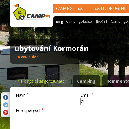
CAMPING pladser
Tips til UDFLUGTER
søg:
Campingpladser TJEKKIET
Campingpl
ubytování Kormorán
WWW sider
<<
Tilbage til søgeresultater
Camping
Kommenta
*
*
Navn
Email
*
Forespørgsel