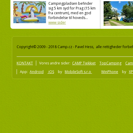
Campingpladsen befinder
sig 5 km syd for Prag (15 km
fra centrum), med en god
forbindelse til hoveds...
www sider
Copyright© 2009 - 2018 Camp.cz - Pavel Hess, alle rettigheder forbe
KONTAKT
Vores andre sider:
CAMP Tjekkiet
TopCamping
Cam
App:
Android
iOS
by
MobileSoft s.r.o
WinPhone
by
XP