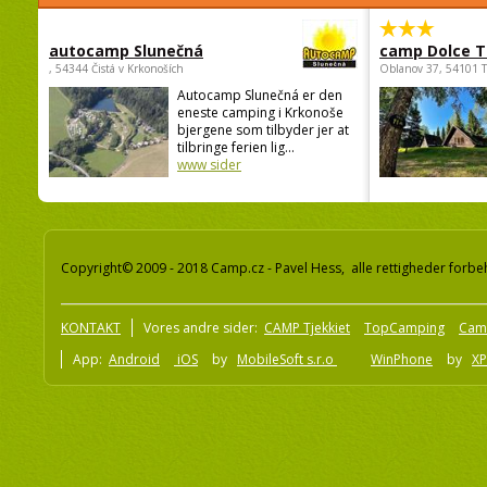
autocamp Slunečná
camp Dolce T
, 54344 Čistá v Krkonoších
Oblanov 37, 54101 
Autocamp Slunečná er den
eneste camping i Krkonoše
bjergene som tilbyder jer at
tilbringe ferien lig...
www sider
Copyright© 2009 - 2018 Camp.cz - Pavel Hess, alle rettigheder forbe
KONTAKT
Vores andre sider:
CAMP Tjekkiet
TopCamping
Cam
App:
Android
iOS
by
MobileSoft s.r.o
WinPhone
by
XP