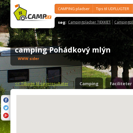
CAMPING pladser
Tips til UDFLUGTER
søg:
Campingpladser TJEKKIET
Campingpl
camping Pohádkový mlýn
WWW sider
<<
Tilbage til søgeresultater
Camping
Faciliteter