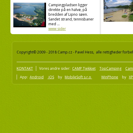
Campingpladsen ligger
direkte på en halvø, på
bredden af Lipno søen.
Sandet strand, tennisbaner
med ...
www sider
Copyright© 2009 - 2018 Camp.cz - Pavel Hess, alle rettigheder forbe
KONTAKT
Vores andre sider:
CAMP Tjekkiet
TopCamping
Cam
App:
Android
iOS
by
MobileSoft s.r.o
WinPhone
by
XP