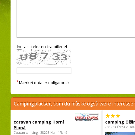
Indtast teksten fra billedet:
*
Mærket data er obligatorisk
Campingpladser, som du måske også være interessere
caravan camping Horní
camping Olši
Planá
, 38223 Černá v Poš
Caravan camping , 38226 Horní Planá