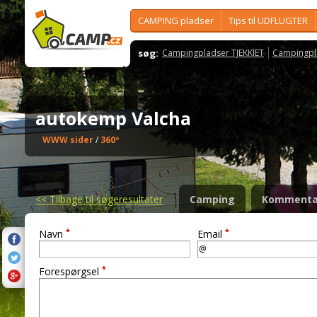
CAMPING pladser
Tips til UDFLUGTER
søg:
Campingpladser TJEKKIET
Campingpl
autokemp Valcha
WWW sider
/
360º
<<
Tilbage til søgeresultater
Camping
Kommenta
*
*
Navn
Email
*
Forespørgsel