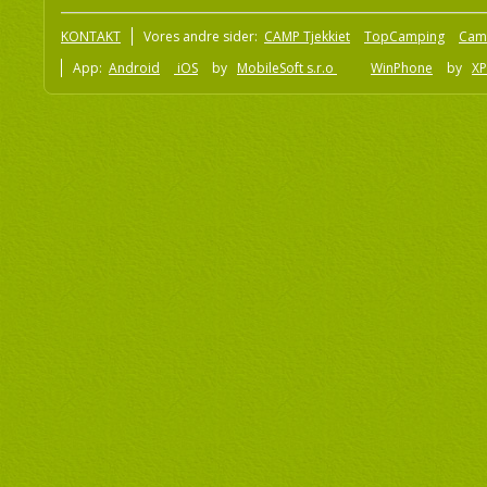
KONTAKT
Vores andre sider:
CAMP Tjekkiet
TopCamping
Cam
App:
Android
iOS
by
MobileSoft s.r.o
WinPhone
by
XP