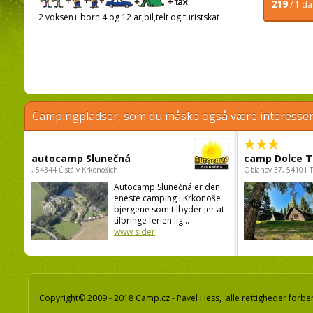
219
/ 1 d
2 voksen+ born 4 og 12 ar,bil,telt og turistskat
Campingpladser, som du måske også være interessere
autocamp Slunečná
camp Dolce T
, 54344 Čistá v Krkonoších
Oblanov 37, 54101 
Autocamp Slunečná er den
eneste camping i Krkonoše
bjergene som tilbyder jer at
tilbringe ferien lig...
www sider
Copyright© 2009 - 2018 Camp.cz - Pavel Hess, alle rettigheder forbe