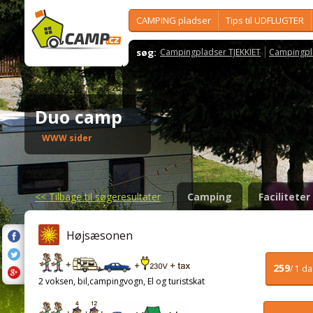
CAMPING pladser
Tips til UDFLUGTER
søg:
Campingpladser TJEKKIET
Campingpl
Duo camp
WWW sider
<<
Tilbage til søgeresultater
Camping
Faciliteter
Højsæsonen
259
/ 1 d
2 voksen, bil,campingvogn, El og turistskat