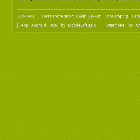
KONTAKT
Vores andre sider:
CAMP Tjekkiet
TopCamping
Cam
App:
Android
iOS
by
MobileSoft s.r.o
WinPhone
by
XP