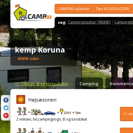
CAMPING pladser
Tips til UDFLUGTER
søg:
Campingpladser TJEKKIET
Campingpl
kemp Koruna
WWW sider
<<
Tilbage til søgeresultater
Camping
Kommenta
Højsæsonen
/ 1 d
2 voksen, bil,campingvogn, El og turistskat