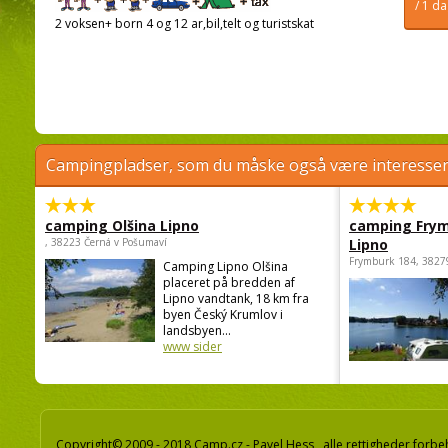
/ 1 d
2 voksen+ born 4 og 12 ar,bil,telt og turistskat
Campingpladser, som du måske også være interessere
camping Olšina Lipno
camping Fry
, 38223 Černá v Pošumaví
Lipno
Frymburk 184, 3827
Camping Lipno Olšina
placeret på bredden af
Lipno vandtank, 18 km fra
byen Český Krumlov i
landsbyen...
www sider
Copyright© 2009 - 2018 Camp.cz - Pavel Hess, alle rettigheder forbe