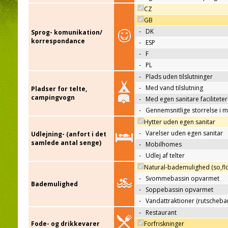
CZ
GB
-
DK
Sprog- komunikation/
korrespondance
-
ESP
-
F
-
PL
-
Plads uden tilslutninger
-
Med vand tilslutning
Pladser for telte,
campingvogn
-
Med egen sanitare faciliteter
-
Gennemsnitlige storrelse i 
Hytter uden egen sanitar
-
Varelser uden egen sanitar
Udlejning- (anfort i det
samlede antal senge)
-
Mobilhomes
-
Udlej af telter
Natural-bademulighed (so,flo
-
Svommebassin opvarmet
Bademulighed
-
Soppebassin opvarmet
-
Vandattraktioner (rutscheba
-
Restaurant
Fode- og drikkevarer
Forfriskninger