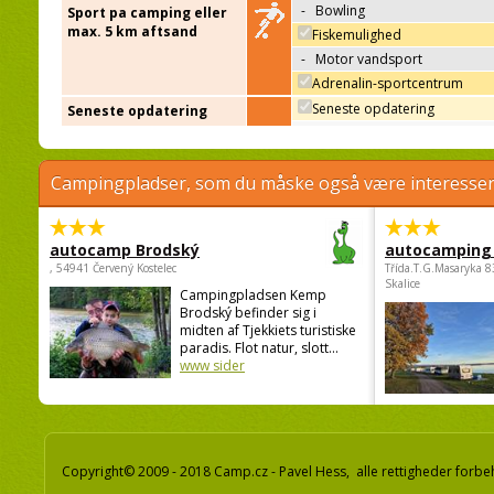
-
Bowling
Sport pa camping eller
max. 5 km aftsand
Fiskemulighed
-
Motor vandsport
Adrenalin-sportcentrum
Seneste opdatering
Seneste opdatering
Campingpladser, som du måske også være interessere
autocamp Brodský
autocamping
, 54941 Červený Kostelec
Třída.T.G.Masaryka 
Skalice
Campingpladsen Kemp
Brodský befinder sig i
midten af Tjekkiets turistiske
paradis. Flot natur, slott...
www sider
Copyright© 2009 - 2018 Camp.cz - Pavel Hess, alle rettigheder forbe