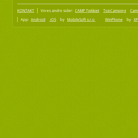
KONTAKT
Vores andre sider:
CAMP Tjekkiet
TopCamping
Cam
App:
Android
iOS
by
MobileSoft s.r.o
WinPhone
by
XP