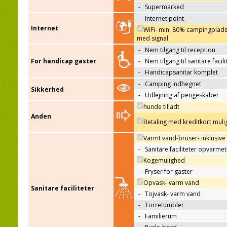
-
Supermarked
-
Internet point
Internet
WiFi- min. 80% campingplad
med signal
-
Nem tilgang til reception
For handicap gaster
-
Nem tilgang til sanitare facili
-
Handicapsanitar komplet
-
Camping indhegnet
Sikkerhed
-
Udlejning af pengeskaber
hunde tilladt
Anden
Betaling med kreditkort muli
Varmt vand-bruser- inklusive
-
Sanitare faciliteter opvarmet
Kogemulighed
-
Fryser for gaster
Opvask- varm vand
Sanitare faciliteter
-
Tojvask- varm vand
-
Torretumbler
-
Familierum