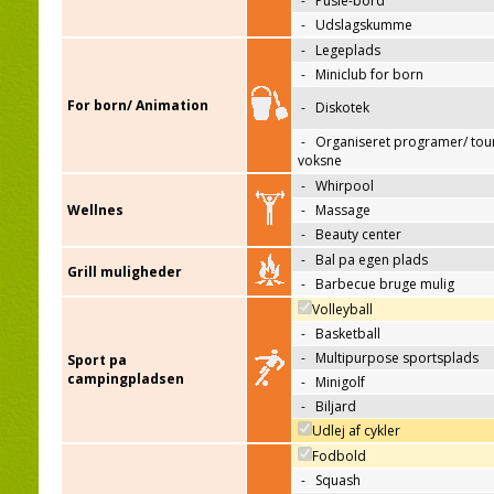
-
Pusle-bord
-
Udslagskumme
-
Legeplads
-
Miniclub for born
For born/ Animation
-
Diskotek
-
Organiseret programer/ tour
voksne
-
Whirpool
Wellnes
-
Massage
-
Beauty center
-
Bal pa egen plads
Grill muligheder
-
Barbecue bruge mulig
Volleyball
-
Basketball
-
Multipurpose sportsplads
Sport pa
campingpladsen
-
Minigolf
-
Biljard
Udlej af cykler
Fodbold
-
Squash