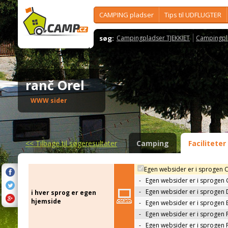
CAMPING pladser
Tips til UDFLUGTER
søg:
Campingpladser TJEKKIET
Campingpl
ranč Orel
WWW sider
<<
Tilbage til søgeresultater
Camping
Faciliteter
Egen websider er i sprogen 
-
Egen websider er i sprogen
-
Egen websider er i sprogen 
i hver sprog er egen
hjemside
-
Egen websider er i sprogen 
-
Egen websider er i sprogen 
-
Egen websider er i sprogen 