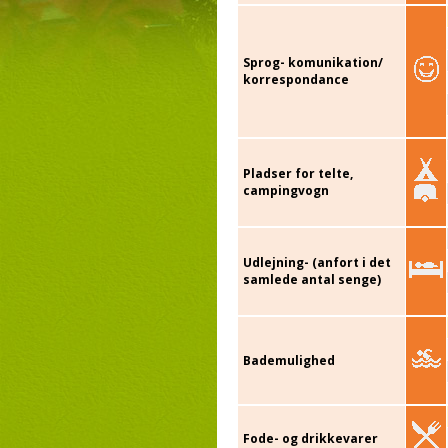
Sprog- komunikation/
korrespondance
Pladser for telte,
campingvogn
Udlejning- (anfort i det
samlede antal senge)
Bademulighed
Fode- og drikkevarer