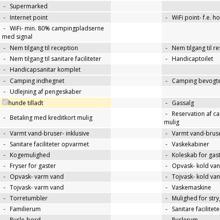
-
Supermarked
-
Internet point
-
WiFi point- f.e. h
-
WiFi- min. 80% campingpladserne
med signal
-
Nem tilgang til reception
-
Nem tilgang til r
-
Nem tilgang til sanitare faciliteter
-
Handicaptoilet
-
Handicapsanitar komplet
-
Camping indhegnet
-
Camping bevogte
-
Udlejning af pengeskaber
hunde tilladt
-
Gassalg
-
Reservation af c
-
Betaling med kreditkort mulig
mulig
-
Varmt vand-bruser- inklusive
-
Varmt vand-bruse
-
Sanitare faciliteter opvarmet
-
Vaskekabiner
-
Kogemulighed
-
Koleskab for gas
-
Fryser for gaster
-
Opvask- kold va
-
Opvask- varm vand
-
Tojvask- kold va
-
Tojvask- varm vand
-
Vaskemaskine
-
Torretumbler
-
Mulighed for str
-
Familierum
-
Sanitare facilitet
-
Pusle-bord
-
Puslerum