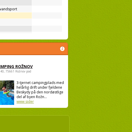
 vandsport
AMPING ROŽNOV
940, 75661 Rožnov pod
3-tjernet campingplads med
helårlig drift under fjeldene
Beskydy på den nordøstlige
del af byen Rožn...
www sider