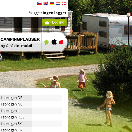
*logget:
ingen logget
Log ind
 i sprogen DE
 i sprogen NL
i sprogen I
 i sprogen RUS
 i sprogen SK
 i sprogen HR