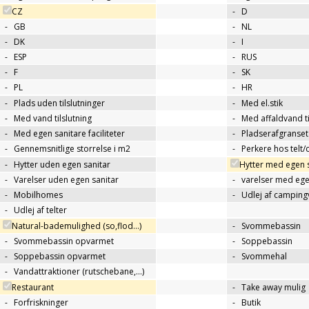
CZ
-
D
-
GB
-
NL
-
DK
-
I
-
ESP
-
RUS
-
F
-
SK
-
PL
-
HR
-
Plads uden tilslutninger
-
Med el.stik
-
Med vand tilslutning
-
Med affaldvand ti
-
Med egen sanitare faciliteter
-
Pladserafgranse
-
Gennemsnitlige storrelse i m2
-
Perkere hos telt
-
Hytter uden egen sanitar
Hytter med egen 
-
Varelser uden egen sanitar
-
varelser med ege
-
Mobilhomes
-
Udlej af campin
-
Udlej af telter
Natural-bademulighed (so,flod...)
-
Svommebassin
-
Svommebassin opvarmet
-
Soppebassin
-
Soppebassin opvarmet
-
Svommehal
-
Vandattraktioner (rutschebane,…)
Restaurant
-
Take away mulig
-
Forfriskninger
-
Butik