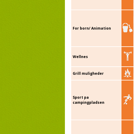
For born/ Animation
Wellnes
Grill muligheder
Sport pa
campingpladsen