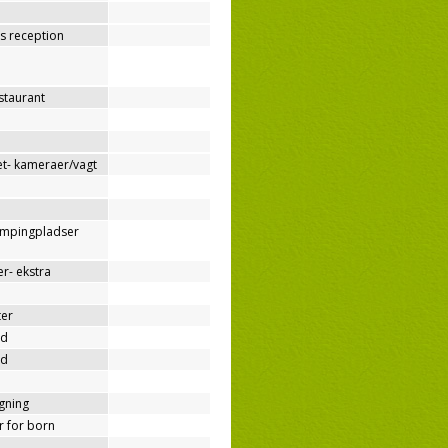
os reception
estaurant
t- kameraer/vagt
ampingpladser
r- ekstra
ter
nd
nd
ygning
er for born