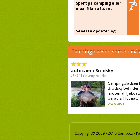
Sport pa camping eller
max. 5 km aftsand
Seneste opdatering
Campingpladser, som du måsk
autocamp Brodský
, 54941 Červený Kostelec
Campingpladsen
Brodský befinder s
midten af Tjekkiets
paradis. Flot natur,
www sider
Copyright© 2009 - 2018 Camp.cz - Pav