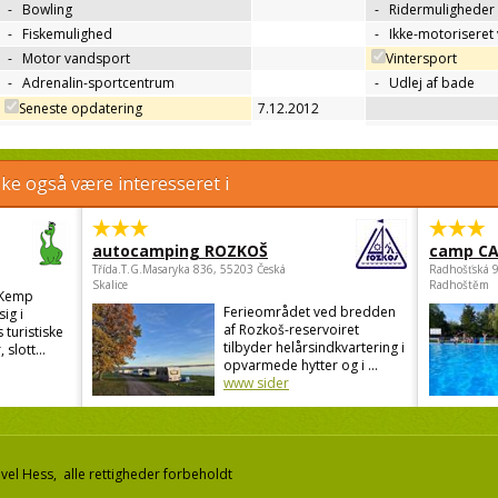
-
Bowling
-
Ridermuligheder
-
Fiskemulighed
-
Ikke-motoriseret
-
Motor vandsport
Vintersport
-
Adrenalin-sportcentrum
-
Udlej af bade
Seneste opdatering
7.12.2012
e også være interesseret i
autocamping ROZKOŠ
camp C
Třída.T.G.Masaryka 836, 55203 Česká
Radhošťská 
Skalice
Radhoštěm
 Kemp
Ferieområdet ved bredden
ig i
af Rozkoš-reservoiret
 turistiske
tilbyder helårsindkvartering i
 slott...
opvarmede hytter og i ...
www sider
el Hess, alle rettigheder forbeholdt