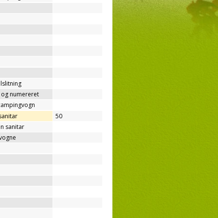
lslitning
t og numereret
/campingvogn
sanitar
50
n sanitar
gvogne