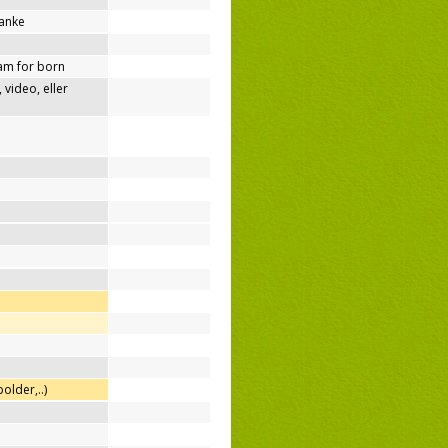
tanke
am for born
video, eller
older,..)