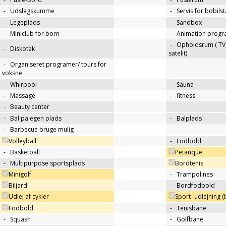
-
Udslagskumme
-
Servis for bobils
-
Legeplads
-
Sandbox
-
Miniclub for born
-
Animation progr
-
Opholdsrum ( TV, 
-
Diskotek
satelit)
-
Organiseret programer/ tours for
voksne
-
Whirpool
-
Sauna
-
Massage
-
fitness
-
Beauty center
-
Bal pa egen plads
-
Balplads
-
Barbecue bruge mulig
Volleyball
-
Fodbold
-
Basketball
Petanque
-
Multipurpose sportsplads
Bordtenis
Minigolf
-
Trampolines
Biljard
-
Bordfodbold
Udlej af cykler
Sport- udlejning (b
Fodbold
-
Tenisbane
-
Squash
-
Golfbane