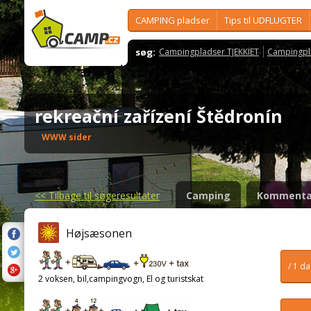
CAMPING pladser
Tips til UDFLUGTER
søg:
Campingpladser TJEKKIET
Campingpl
rekreační zařízení Štědronín
WWW sider
<<
Tilbage til søgeresultater
Camping
Kommenta
Højsæsonen
/ 1 d
2 voksen, bil,campingvogn, El og turistskat