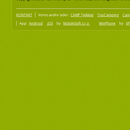
KONTAKT
Vores andre sider:
CAMP Tjekkiet
TopCamping
Cam
App:
Android
iOS
by
MobileSoft s.r.o
WinPhone
by
XP