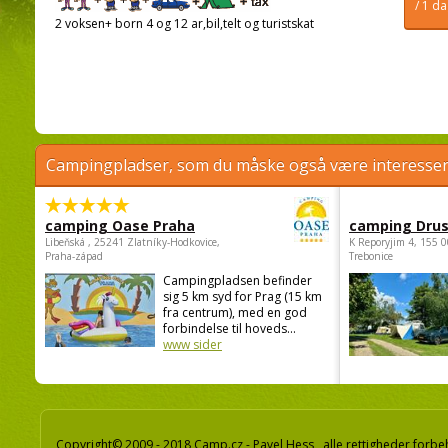
/ 1 d
2 voksen+ born 4 og 12 ar,bil,telt og turistskat
Campingpladser, som du måske også være interessere
camping Oase Praha
camping Dru
Libeňská , 25241 Zlatníky-Hodkovice,
K Reporyjim 4, 155 0
Praha-západ
Trebonice
Campingpladsen befinder
sig 5 km syd for Prag (15 km
fra centrum), med en god
forbindelse til hoveds...
www sider
Copyright© 2009 - 2018 Camp.cz - Pavel Hess, alle rettigheder forbe